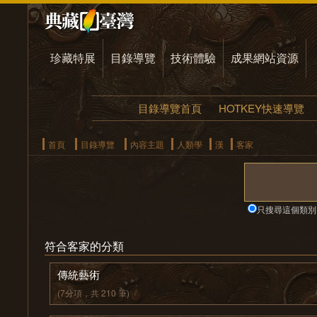
珍藏特展
目錄導覽
技術體驗
成果網站資源
目錄導覽首頁
HOTKEY快速導覽
首頁
目錄導覽
內容主題
人類學
漢
客家
只搜尋這個類別
符合客家的分類
傳統藝術
(7分項，共 210 筆)