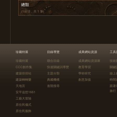
總類
(1分項，共 1 筆)
珍藏特展
目錄導覽
成果網站資源
工具
珍藏特展
聯合目錄
成果網站資源庫
技術
CCC創作集
快速關鍵詞導覽
教育學習
關鍵
建築排排站
主題分類
學術研究
線上
建築轉轉樂
典藏機構
創意加值
時間
天地宮
進階搜尋
跟著
旅行
安平追想1661
工藝大冒險
原住民儀式
原住民服飾