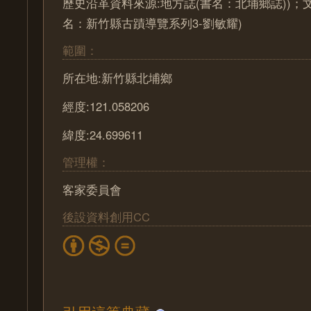
歷史沿革資料來源:地方誌(書名：北埔鄉誌))；
名：新竹縣古蹟導覽系列3-劉敏耀)
範圍：
所在地:新竹縣北埔鄉
經度:121.058206
緯度:24.699611
管理權：
客家委員會
後設資料創用CC