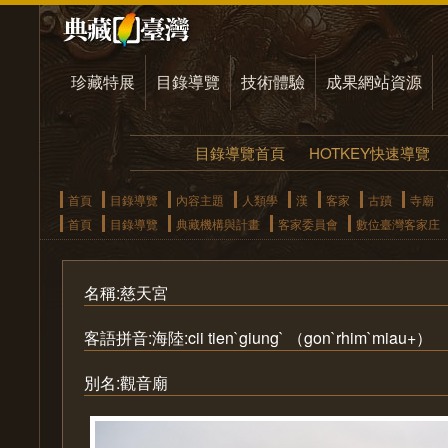
珍藏特展
目錄導覽
技術體驗
成果網站資源
目錄導覽首頁
HOTKEY快速導覽
首頁
目錄導覽
內容主題
人類學
漢
客家
古蹟
寺廟
首頁
目錄導覽
典藏機構與計畫
客家委員會
數位臺灣客家庄
名稱:慈天宮
客語拼音:海陸:cii tien`giung` （gon`rhim`miau+）
別名:觀音廟