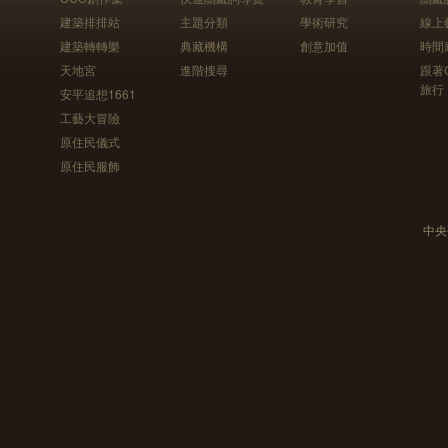
建築排排站
主題分類
學術研究
線上
建築轉轉樂
典藏機構
創意加值
時間
天地宮
進階搜尋
跟著
旅行
安平追想1661
工藝大冒險
原住民儀式
原住民服飾
中央