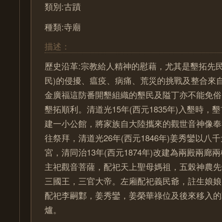
類別:古蹟
種類:寺廟
描述：
歷史沿革:宗教給人精神的慰藉，尤其是墾拓先民
民)的侵擾、瘟疫、病痛、荒災的挑戰及整合來
金廣福這防番開墾組織的墾民及隘丁亦不能免俗
墾拓順利。清道光15年(西元1835年)入墾時，
建一小公館，將家族自大陸攜來的觀世音神像奉
往祭拜，清道光26年(西元1846年)姜秀鑾以八
宮，清同治13年(西元1874年)改建為兩殿兩廊
主祀觀音菩薩，配祀天上聖母媽祖，五榖神農先
三國王，三官大帝。左廂配祀義民爺，註生娘娘
配祀李嗣鄴，姜秀鑾，姜榮華祿位及後來移入的
爐。