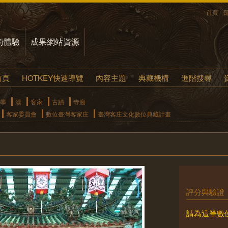
首頁
術體驗
成果網站資源
首頁
HOTKEY快速導覽
內容主題
典藏機構
進階搜尋
學
漢
客家
古蹟
寺廟
客家委員會
數位臺灣客家庄
臺灣客庄文化數位典藏計畫
評分與驗證
請為這筆數