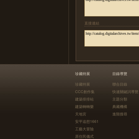
直接連結
珍藏特展
目錄導覽
珍藏特展
聯合目錄
CCC創作集
快速關鍵詞導覽
建築排排站
主題分類
建築轉轉樂
典藏機構
天地宮
進階搜尋
安平追想1661
工藝大冒險
原住民儀式