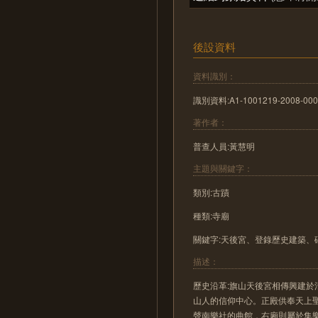
後設資料
資料識別：
識別資料:A1-1001219-2008-000
著作者：
普查人員:黃慧明
主題與關鍵字：
類別:古蹟
種類:寺廟
關鍵字:天後宮、登錄歷史建築、
描述：
歷史沿革:旗山天後宮相傳興建於
山人的信仰中心。正殿供奉天上
聲南樂社的曲館，右廂則屬於集樂