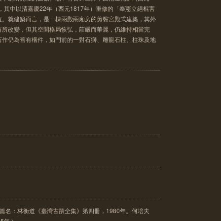
，其中以清嘉慶22年（西元1817年）重修的「奉憲立絕棍害
值。就建築而言，是一棟兩殿兩廂房的剪黏宮殿式建築，其外
有所改變，但其空間格局恢弘，莊嚴而華麗，仍維持相當完
石作仍為舊有構件，如門前的一對石獅、雕龍石柱、柱珠及地
╱篇名：林衡道《臺灣古蹟全集》第四冊，1980年。何培夫
年 )。