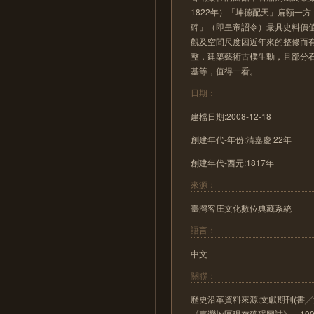
1822年）「坤德配天」扁額一方
碑」（即皇帝詔令）最具史料價
觀及空間尺度因近年來的整修而
整，建築藝術古樸生動，且部分
基等，值得一看。
日期：
建檔日期:2008-12-18
創建年代-年份:清嘉慶 22年
創建年代-西元:1817年
來源：
臺灣客庄文化數位典藏系統
語言：
中文
關聯：
歷史沿革資料來源:文獻期刊(書
《臺灣地區現存碑碣圖誌》，1995