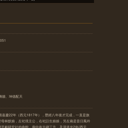
051
磚牆、坤德配天
清嘉慶22年（西元1817年），歷經八年後才完成，一直是旗
聖母林默娘，左祀境主公，右祀註生娘娘，另左廂是昔日鳳吟
平劇研究社的曲館。廟中有古碑三方，及清道光2年(西元