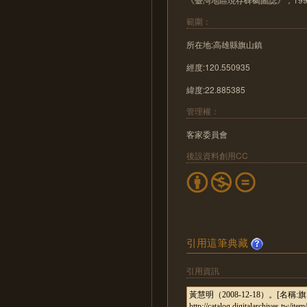
範圍：
所在地:高雄縣旗山鎮
經度:120.550935
緯度:22.885385
管理權：
客家委員會
後設資料創用CC
引用這筆典藏
引用資訊