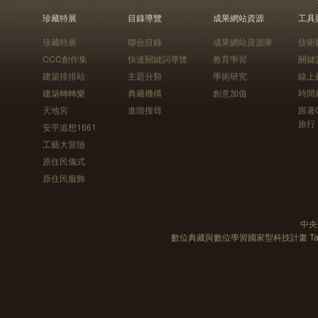
珍藏特展
目錄導覽
成果網站資源
工具
珍藏特展
聯合目錄
成果網站資源庫
技術
CCC創作集
快速關鍵詞導覽
教育學習
關鍵
建築排排站
主題分類
學術研究
線上
建築轉轉樂
典藏機構
創意加值
時間
天地宮
進階搜尋
跟著
旅行
安平追想1661
工藝大冒險
原住民儀式
原住民服飾
中央
數位典藏與數位學習國家型科技計畫 Taiwan e-Le