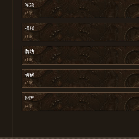
宅第
(5筆)
橋樑
(1筆)
牌坊
(1筆)
碑碣
(2筆)
關塞
(4筆)