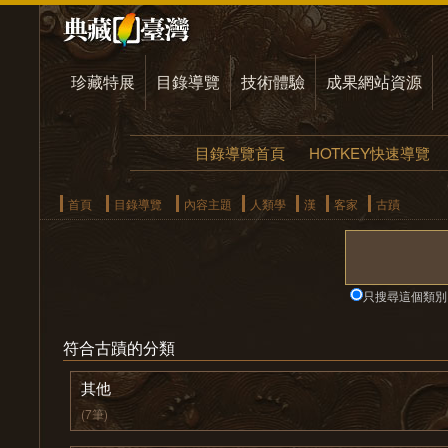
珍藏特展
目錄導覽
技術體驗
成果網站資源
目錄導覽首頁
HOTKEY快速導覽
首頁
目錄導覽
內容主題
人類學
漢
客家
古蹟
只搜尋這個類別
符合古蹟的分類
其他
(7筆)