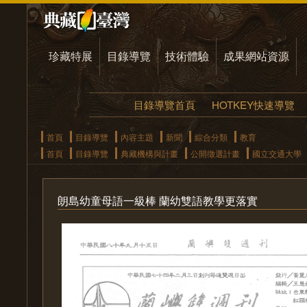
珍藏特展
目錄導覽
技術體驗
成果網站資源
目錄導覽首頁
HOTKEY快速導覽
首頁
目錄導覽
內容主題
新聞
綜合分類
教育
首頁
目錄導覽
典藏機構與計畫
公開徵選計畫
國立交通大學
朗島幼童母語一級棒 蘭幼雙語教學更落實