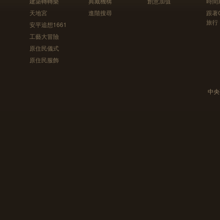
建築轉轉樂
典藏機構
創意加值
時間
天地宮
進階搜尋
跟著
旅行
安平追想1661
工藝大冒險
原住民儀式
原住民服飾
中央