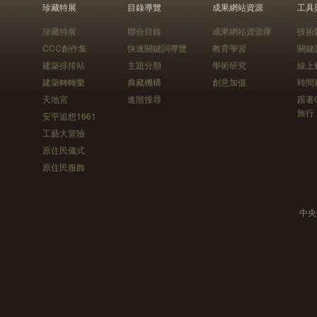
珍藏特展
目錄導覽
成果網站資源
工具
珍藏特展
聯合目錄
成果網站資源庫
技術
CCC創作集
快速關鍵詞導覽
教育學習
關鍵
建築排排站
主題分類
學術研究
線上
建築轉轉樂
典藏機構
創意加值
時間
天地宮
進階搜尋
跟著
旅行
安平追想1661
工藝大冒險
原住民儀式
原住民服飾
中央