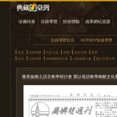
珍藏特展
目錄導覽
技術體驗
成果網站資源
目錄導覽首頁
HOTKEY快速導覽
首頁
目錄導覽
內容主題
新聞
綜合分類
教育
首頁
目錄導覽
典藏機構與計畫
公開徵選計畫
國立交通大學
雅美族鄉土語言教學研討會 冀以母語教學喚醒文化