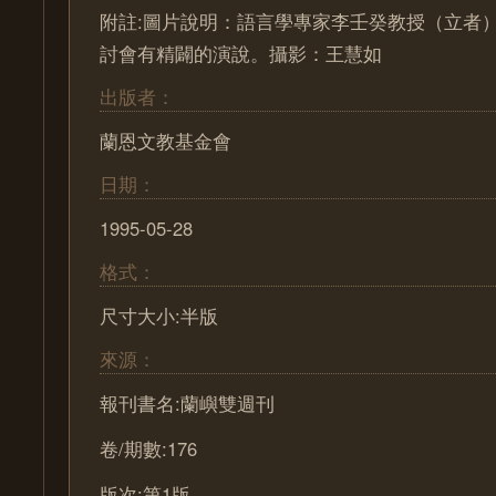
附註:圖片說明：語言學專家李壬癸教授（立者
討會有精闢的演說。攝影：王慧如
出版者：
蘭恩文教基金會
日期：
1995-05-28
格式：
尺寸大小:半版
來源：
報刊書名:蘭嶼雙週刊
卷/期數:176
版次:第1版