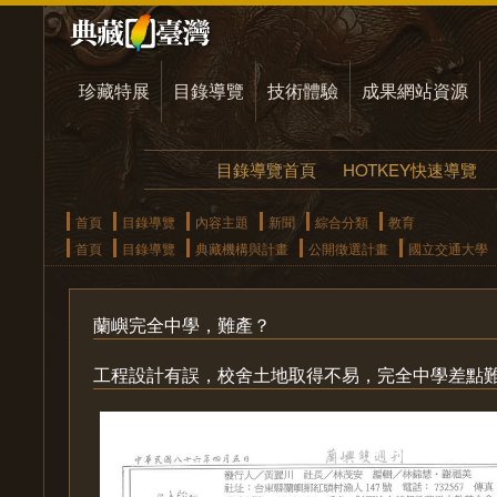
珍藏特展
目錄導覽
技術體驗
成果網站資源
目錄導覽首頁
HOTKEY快速導覽
首頁
目錄導覽
內容主題
新聞
綜合分類
教育
首頁
目錄導覽
典藏機構與計畫
公開徵選計畫
國立交通大學
蘭嶼完全中學，難產？
工程設計有誤，校舍土地取得不易，完全中學差點