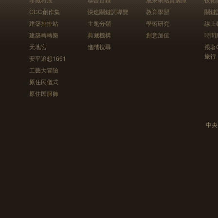
CCC創作集
快速關鍵詞導覽
教育學習
關鍵
建築排排站
主題分類
學術研究
線上
建築轉轉樂
典藏機構
創意加值
時間
天地宮
進階搜尋
跟著
旅行
安平追想1661
工藝大冒險
原住民儀式
原住民服飾
中央