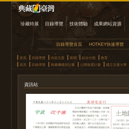
珍藏特展
目錄導覽
技術體驗
成果網站資源
目錄導覽首頁
HOTKEY快速導覽
首頁
目錄導覽
內容主題
新聞
綜合分類
教育
首頁
目錄導覽
典藏機構與計畫
公開徵選計畫
國立交通大學
資訊站