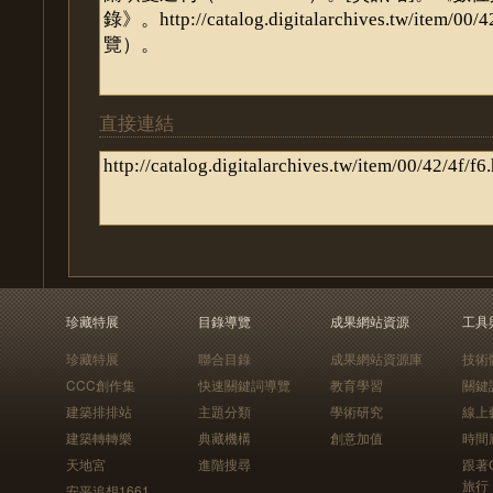
直接連結
珍藏特展
目錄導覽
成果網站資源
工具
珍藏特展
聯合目錄
成果網站資源庫
技術
CCC創作集
快速關鍵詞導覽
教育學習
關鍵
建築排排站
主題分類
學術研究
線上
建築轉轉樂
典藏機構
創意加值
時間
天地宮
進階搜尋
跟著
旅行
安平追想1661