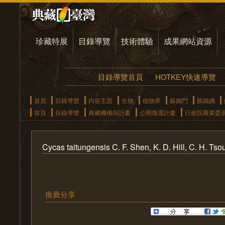
珍藏特展
目錄導覽
技術體驗
成果網站資源
目錄導覽首頁
HOTKEY快速導覽
首頁
目錄導覽
內容主題
生物
植物界
蘇鐵門
蘇鐵綱
首頁
目錄導覽
典藏機構與計畫
公開徵選計畫
行政院農業委
Cycas taitungensis C. F. Shen, K. D. Hill, C. 
推薦分享