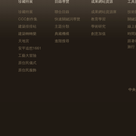
珍藏特展
目錄導覽
成果網站資源
工具
珍藏特展
聯合目錄
成果網站資源庫
技術
CCC創作集
快速關鍵詞導覽
教育學習
關鍵
建築排排站
主題分類
學術研究
線上
建築轉轉樂
典藏機構
創意加值
時間
天地宮
進階搜尋
跟著
旅行
安平追想1661
工藝大冒險
原住民儀式
原住民服飾
中央