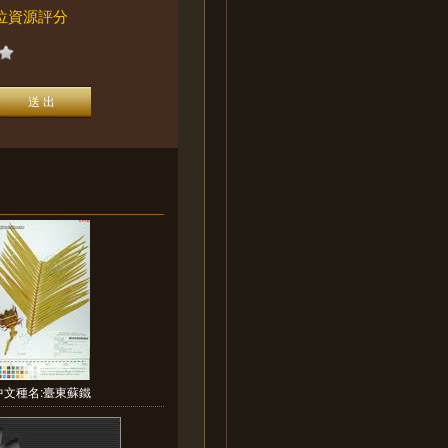
位資源評分
中文種名:臺東蘇鐵