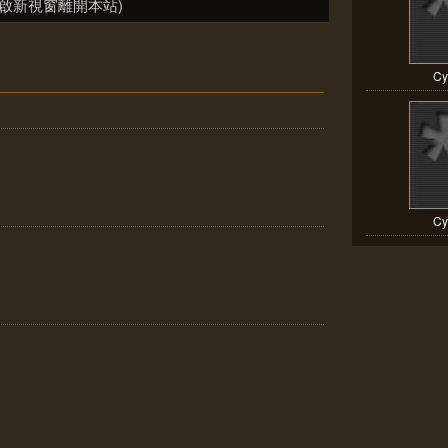
啟新視窗離開本站)
Cy
Cy