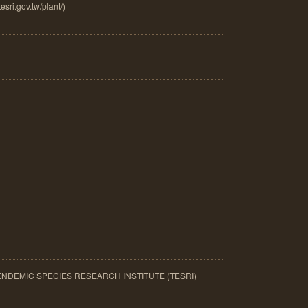
i.gov.tw/plant/)
MIC SPECIES RESEARCH INSTITUTE (TESRI)