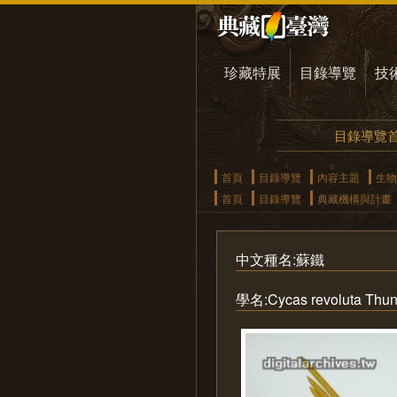
珍藏特展
目錄導覽
技
目錄導覽
首頁
目錄導覽
內容主題
生物
首頁
目錄導覽
典藏機構與計畫
中文種名:蘇鐵
學名:Cycas revoluta Thun