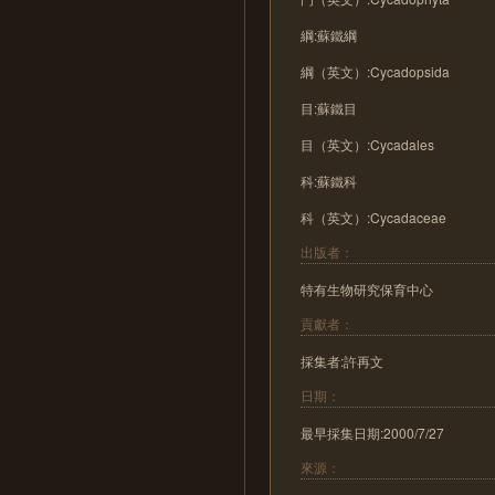
綱:蘇鐵綱
綱（英文）:Cycadopsida
目:蘇鐵目
目（英文）:Cycadales
科:蘇鐵科
科（英文）:Cycadaceae
出版者：
特有生物研究保育中心
貢獻者：
採集者:許再文
日期：
最早採集日期:2000/7/27
來源：