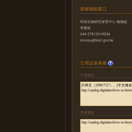
授權聯絡窗口
特有生物研究保育中心-植物組
李權裕
049-2761331#234
snoopy@tesri.gov.tw
引用這筆典藏
引用資訊
直接連結