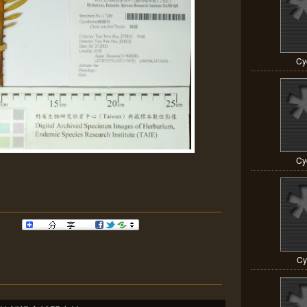
Cy
Cy
Cy