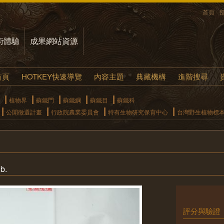
首頁
術體驗
成果網站資源
首頁
HOTKEY快速導覽
內容主題
典藏機構
進階搜尋
植物界
蘇鐵門
蘇鐵綱
蘇鐵目
蘇鐵科
公開徵選計畫
行政院農業委員會
特有生物研究保育中心
台灣野生植物標
b.
評分與驗證