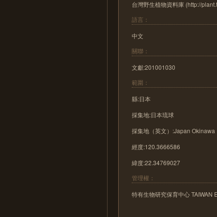
台灣野生植物資料庫 (http://plant.tesr
語言：
中文
關聯：
文獻:201001030
範圍：
縣:日本
採集地:日本琉球
採集地（英文）:Japan Okinawa
經度:120.3666586
緯度:22.34769027
管理權：
特有生物研究保育中心 TAIWAN ENDE