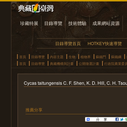
珍藏特展
目錄導覽
技術體驗
成果網站資源
目錄導覽首頁
HOTKEY快速導覽
首頁
目錄導覽
內容主題
生物
植物界
蘇鐵門
蘇鐵綱
首頁
目錄導覽
典藏機構與計畫
公開徵選計畫
行政院農業委
Cycas taitungensis C. F. Shen, K. D. Hill, C. 
推薦分享