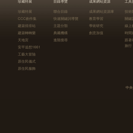
珍藏特展
目錄導覽
成果網站資源
工具
珍藏特展
聯合目錄
成果網站資源庫
技術
CCC創作集
快速關鍵詞導覽
教育學習
關鍵
建築排排站
主題分類
學術研究
線上
建築轉轉樂
典藏機構
創意加值
時間
天地宮
進階搜尋
跟著
旅行
安平追想1661
工藝大冒險
原住民儀式
原住民服飾
中央