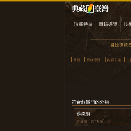
珍藏特展
目錄導覽
技
目錄導覽
首頁
目錄導覽
內容主題
生
符合蘇鐵門的分類
蘇鐵綱
(1分項，共 16 筆)