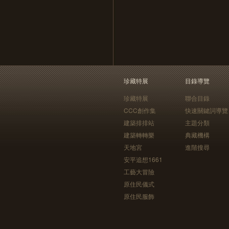
珍藏特展
目錄導覽
珍藏特展
聯合目錄
CCC創作集
快速關鍵詞導覽
建築排排站
主題分類
建築轉轉樂
典藏機構
天地宮
進階搜尋
安平追想1661
工藝大冒險
原住民儀式
原住民服飾