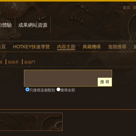
首頁
術體驗
成果網站資源
首頁
HOTKEY快速導覽
內容主題
典藏機構
進階搜尋
物
植物界
蘇鐵門
只搜尋這個類別
搜尋全部