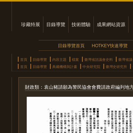
珍藏特展
目錄導覽
技術體驗
成果網站資源
目錄導覽首頁
HOTKEY快速導覽
首頁
目錄導覽
內容主題
檔案
臺灣省諮議會史料
臺灣省議
首頁
目錄導覽
典藏機構與計畫
中央研究院
臺灣史研究所
財政類：袁山豬請願為警民協會會費請政府編列地