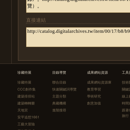
直接連結
珍藏特展
目錄導覽
成果網站資源
工具
珍藏特展
聯合目錄
成果網站資源庫
技術
CCC創作集
快速關鍵詞導覽
教育學習
關鍵
建築排排站
主題分類
學術研究
線上
建築轉轉樂
典藏機構
創意加值
時間
天地宮
進階搜尋
跟著
旅行
安平追想1661
工藝大冒險