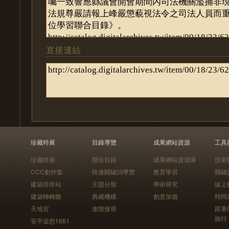
直接連結
珍藏特展
目錄導覽
成果網站資源
工具
珍藏特展
聯合目錄
成果網站資源庫
技術
CCC創作集
快速關鍵詞導覽
教育學習
關鍵
建築排排站
主題分類
學術研究
線上
建築轉轉樂
典藏機構
創意加值
時間
天地宮
進階搜尋
跟著
旅行
安平追想1661