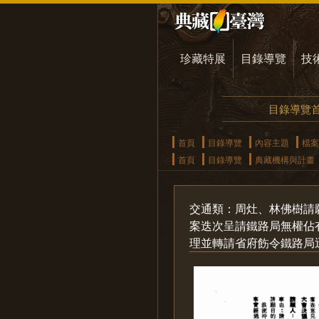
珍藏特展
目錄導覽
技
目錄導覽
首頁
目錄導覽
內容主題
檔案
首頁
目錄導覽
典藏機構與計畫
交通類：周灶、林佛樹請
案迭次呈請鐵路局無權佔
理並轉請省府飭令鐵路局