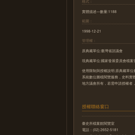
格式：
實體描述—數量:1188
範圍：
1998-12-21
管理權：
原典藏單位:臺灣省諮議會
現典藏單位:國家發展委員會檔案
使用限制與授權說明:原典藏單位
系統數位圖檔閱覽服務，史料實
地方議會所有，若需申請授權者
授權聯絡窗口
臺史所檔案館閱覽室
電話：(02) 2652-5181