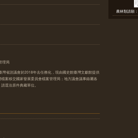
農林類請願：
管理局
臺灣省諮議會於2018年去任務化，現由國史館臺灣文獻館提供
體檔案移交國家發展委員會檔案管理局；地方議會議事錄屬各
，請逕洽原件典藏單位。