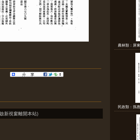
農林類：屏東
民政類：孫惠
啟新視窗離開本站)