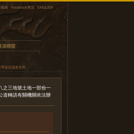
部落格
Facebook專頁
ENGLISH
資源聯盟
臺灣省諮議會史料
八之三地號土地一部份一
公道轉請有關機關依法辦