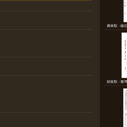
農林類：鐘石
財政類：臺灣