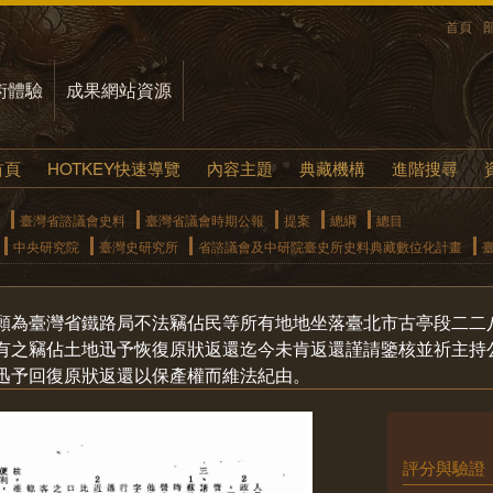
首頁
術體驗
成果網站資源
首頁
HOTKEY快速導覽
內容主題
典藏機構
進階搜尋
臺灣省諮議會史料
臺灣省議會時期公報
提案
總綱
總目
中央研究院
臺灣史研究所
省諮議會及中研院臺史所史料典藏數位化計畫
願為臺灣省鐵路局不法竊佔民等所有地地坐落臺北市古亭段二二
有之竊佔土地迅予恢復原狀返還迄今未肯返還謹請鑒核並祈主持
迅予回復原狀返還以保產權而維法紀由。
評分與驗證