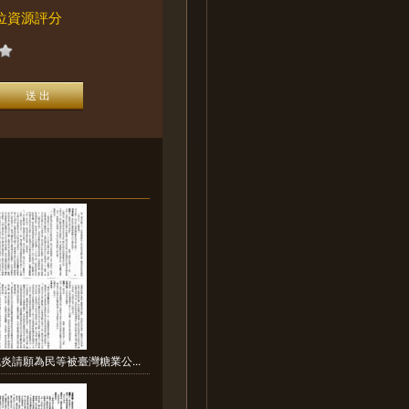
位資源評分
炎請願為民等被臺灣糖業公...