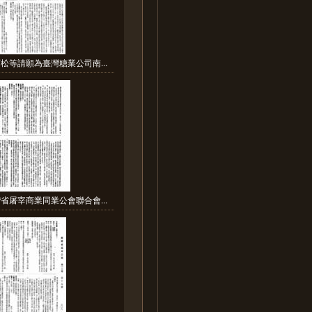
松等請願為臺灣糖業公司南...
省屠宰商業同業公會聯合會...