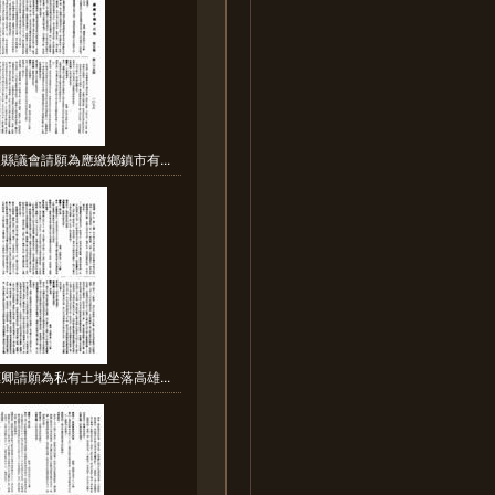
縣議會請願為應繳鄉鎮市有...
卿請願為私有土地坐落高雄...