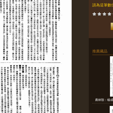
請為這筆數
推薦藏品
農林類：楊成