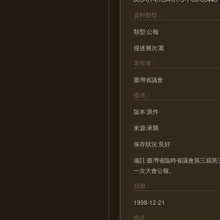
資料類型：
類型:公報
描述層次:案
著作者：
臺灣省議會
描述：
版本:原件
來源:承襲
保存狀況:良好
備註:臺灣省臨時省議會第三屆第
一次大會公報。
日期：
1998-12-21
格式：