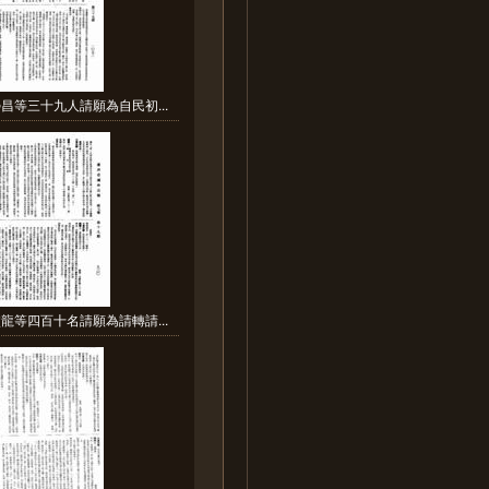
昌等三十九人請願為自民初...
龍等四百十名請願為請轉請...