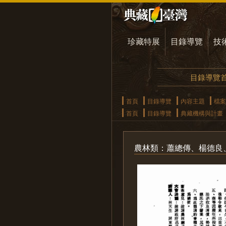
珍藏特展
目錄導覽
技
目錄導覽
首頁
目錄導覽
內容主題
檔案
首頁
目錄導覽
典藏機構與計畫
農林類：蕭總傳、楊德良