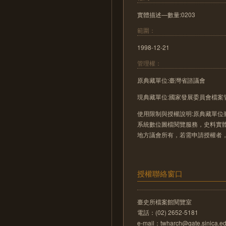
實體描述—數量:0203
範圍：
1998-12-21
管理權：
原典藏單位:臺灣省諮議會
現典藏單位:國家發展委員會檔案
使用限制與授權說明:原典藏單位
系統數位圖檔閱覽服務，史料實
地方議會所有，若需申請授權者
授權聯絡窗口
臺史所檔案館閱覽室
電話：(02) 2652-5181
e-mail：twharch@gate.sinica.ed