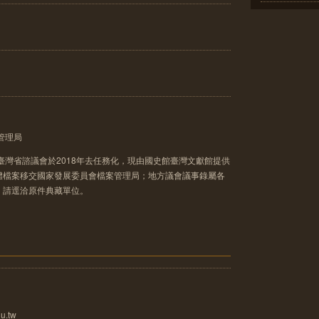
管理局
臺灣省諮議會於2018年去任務化，現由國史館臺灣文獻館提供
體檔案移交國家發展委員會檔案管理局；地方議會議事錄屬各
，請逕洽原件典藏單位。
u.tw