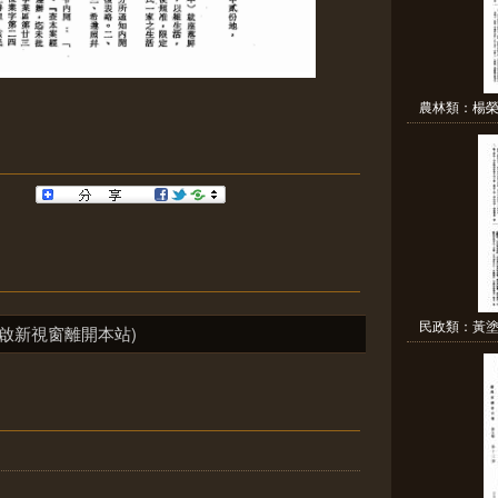
農林類：楊榮
民政類：黃塗
啟新視窗離開本站)