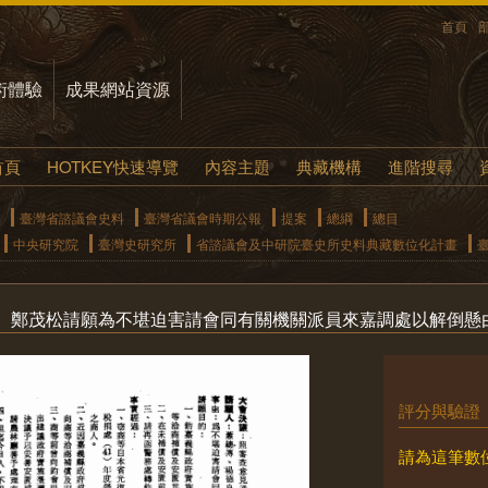
首頁
術體驗
成果網站資源
首頁
HOTKEY快速導覽
內容主題
典藏機構
進階搜尋
臺灣省諮議會史料
臺灣省議會時期公報
提案
總綱
總目
中央研究院
臺灣史研究所
省諮議會及中研院臺史所史料典藏數位化計畫
、鄭茂松請願為不堪迫害請會同有關機關派員來嘉調處以解倒懸
評分與驗證
請為這筆數