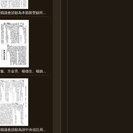
縣議會請願為本縣新營鎮民...
服、方金亮、楊德生、楊鎮...
縣議會請願為請中央信託局...