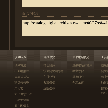
直接連結
珍藏特展
目錄導覽
成果網站資源
工具
珍藏特展
聯合目錄
成果網站資源庫
技術
CCC創作集
快速關鍵詞導覽
教育學習
關鍵
建築排排站
主題分類
學術研究
線上
建築轉轉樂
典藏機構
創意加值
時間
天地宮
進階搜尋
跟著
旅行
安平追想1661
工藝大冒險
原住民儀式