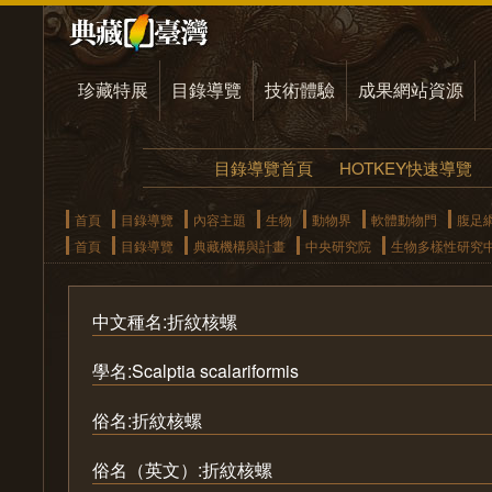
珍藏特展
目錄導覽
技術體驗
成果網站資源
目錄導覽首頁
HOTKEY快速導覽
首頁
目錄導覽
內容主題
生物
動物界
軟體動物門
腹足
首頁
目錄導覽
典藏機構與計畫
中央研究院
生物多樣性研究
中文種名:折紋核螺
學名:Scalptia scalariformis
俗名:折紋核螺
俗名（英文）:折紋核螺