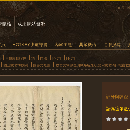
首頁
術體驗
成果網站資源
首頁
HOTKEY快速導覽
內容主題
典藏機構
進階搜尋
軍機處檔摺件
清
同治
[不詳]
[不詳]
國立故宮博物院
圖書文獻處
故宮文物數位典藏系統之研製－故宮清代檔案數
評分與驗證
請為這筆數