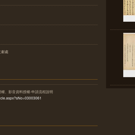
文獻處
授權、影音資料授權-申請流程說明
rticle.aspx?sNo=03003061