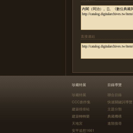
直接連結
珍藏特展
目錄導覽
珍藏特展
聯合目錄
CCC創作集
快速關鍵詞導覽
建築排排站
主題分類
建築轉轉樂
典藏機構
天地宮
進階搜尋
安平追想1661