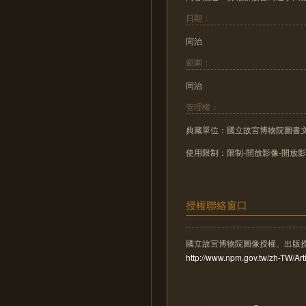
日期：
同治
範圍：
同治
管理權：
典藏單位：國立故宮博物院圖書
使用限制：限制-開放影像-開放
授權聯絡窗口
國立故宮博物院圖像授權、出版
http://www.npm.gov.tw/zh-TW/A