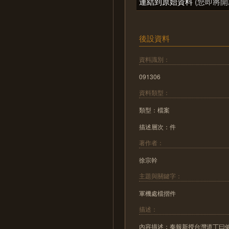
連結到原始資料
(您即將開
後設資料
資料識別：
091306
資料類型：
類型：檔案
描述層次：件
著作者：
徐宗幹
主題與關鍵字：
軍機處檔摺件
描述：
內容描述：奏報新授台灣道丁曰