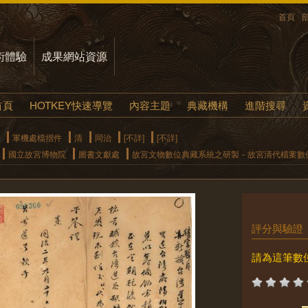
首頁
術體驗
成果網站資源
首頁
HOTKEY快速導覽
內容主題
典藏機構
進階搜尋
軍機處檔摺件
清
同治
[不詳]
[不詳]
國立故宮博物院
圖書文獻處
故宮文物數位典藏系統之研製－故宮清代檔案數
評分與驗證
請為這筆數