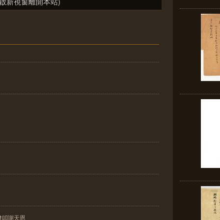
啟新視窗離開本站)
健叩謝天恩