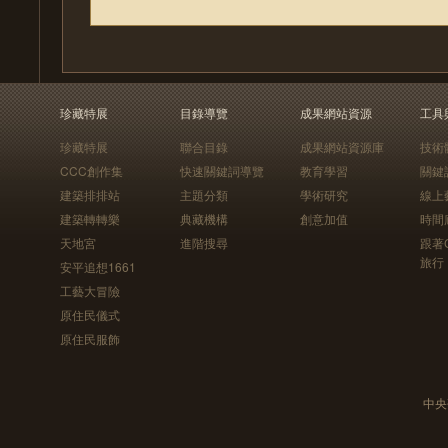
珍藏特展
目錄導覽
成果網站資源
工具
珍藏特展
聯合目錄
成果網站資源庫
技術
CCC創作集
快速關鍵詞導覽
教育學習
關鍵
建築排排站
主題分類
學術研究
線上
建築轉轉樂
典藏機構
創意加值
時間
天地宮
進階搜尋
跟著
旅行
安平追想1661
工藝大冒險
原住民儀式
原住民服飾
中央