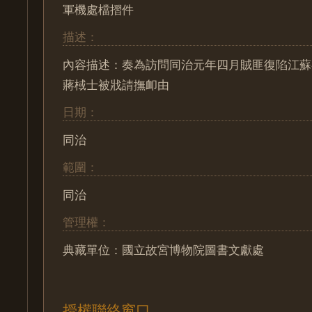
軍機處檔摺件
描述：
內容描述：奏為訪問同治元年四月賊匪復陷江蘇
蔣棫士被戕請撫卹由
日期：
同治
範圍：
同治
管理權：
典藏單位：國立故宮博物院圖書文獻處
授權聯絡窗口