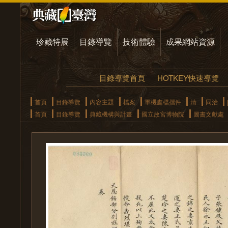
珍藏特展
目錄導覽
技術體驗
成果網站資源
目錄導覽首頁
HOTKEY快速導覽
首頁
目錄導覽
內容主題
檔案
軍機處檔摺件
清
同治
首頁
目錄導覽
典藏機構與計畫
國立故宮博物院
圖書文獻處