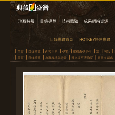
珍藏特展
目錄導覽
技術體驗
成果網站資源
目錄導覽首頁
HOTKEY快速導覽
首頁
目錄導覽
內容主題
檔案
軍機處檔摺件
清
同治
首頁
目錄導覽
典藏機構與計畫
國立故宮博物院
圖書文獻處