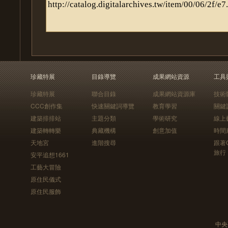
珍藏特展
目錄導覽
成果網站資源
工具
珍藏特展
聯合目錄
成果網站資源庫
技術
CCC創作集
快速關鍵詞導覽
教育學習
關鍵
建築排排站
主題分類
學術研究
線上
建築轉轉樂
典藏機構
創意加值
時間
天地宮
進階搜尋
跟著
旅行
安平追想1661
工藝大冒險
原住民儀式
原住民服飾
中央