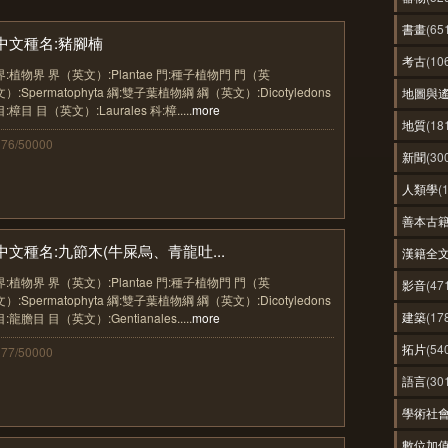
書畫
(65
中文種名:豬腳楠
考古
(10
界:植物界 界（英文）:Plantae 門:種子植物門 門（英
文）:Spermatophyta 綱:雙子葉植物綱 綱（英文）:Dicotyledons
地圖與
目:樟目 目（英文）:Laurales 科:樟.....
more
地質
(18
376/50000
新聞
(30
人類學
(
善本古
中文種名:九節木(牛屎烏、青龍吐...
漢籍全
界:植物界 界（英文）:Plantae 門:種子植物門 門（英
影音
(47
文）:Spermatophyta 綱:雙子葉植物綱 綱（英文）:Dicotyledons
建築
(17
目:龍膽目 目（英文）:Gentianales.....
more
拓片
(54
377/50000
語言
(30
學術社
數位加