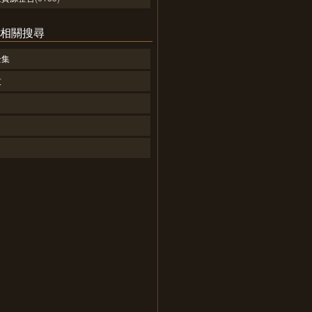
 的相關搜尋
全集
技