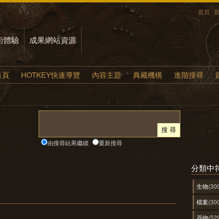
首頁
術體驗
成果網站資源
首頁
HOTKEY快速導覽
內容主題
典藏機構
進階搜尋
由搜尋結果繼續
重新搜尋
分類中
生物
(30
檔案
(30
器物
(52