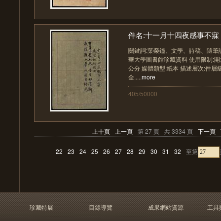
件名:十一月十四夜感事不寐 
關鍵詞:葉榮鐘、文學、詩稿、隨筆
華大學圖書館珍藏資料 使用限制:開放 數
公分 媒體類型:紙本 描述層次:件層
全.....
more
405/50000
上十頁
上一頁
第 27 頁
共 3334 頁
下一頁
22
23
24
25
26
27
28
29
30
31
32
至第
珍藏特展
目錄導覽
成果網站資源
工具