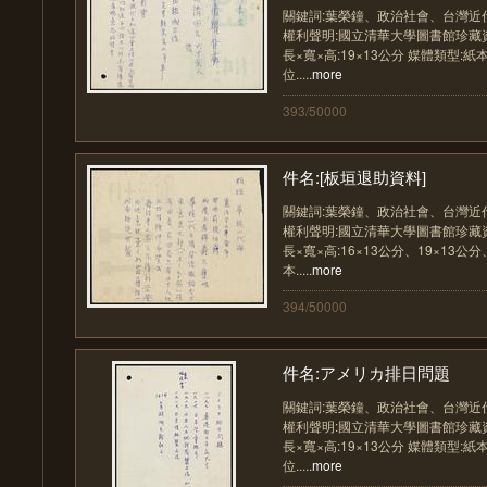
關鍵詞:葉榮鐘、政治社會、台灣近
權利聲明:國立清華大學圖書館珍藏資料
長×寬×高:19×13公分 媒體類型:紙
位.....
more
393/50000
件名:[板垣退助資料]
關鍵詞:葉榮鐘、政治社會、台灣近
權利聲明:國立清華大學圖書館珍藏資料
長×寬×高:16×13公分、19×13公分
本.....
more
394/50000
件名:アメリカ排日問題
關鍵詞:葉榮鐘、政治社會、台灣近
權利聲明:國立清華大學圖書館珍藏資料
長×寬×高:19×13公分 媒體類型:紙
位.....
more