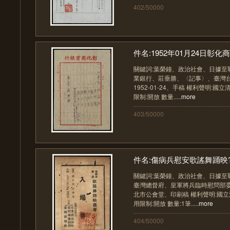
402/50000
件名:1952年01月24日彰化商
關鍵詞:葉榮鐘、政治社會、日據至
業銀行、莊垂勝、〈記事〉、臺灣
1952-01-24、手稿 權利聲明:
限制:開放 數量.....
more
403/50000
件名:傷病兵慰安歌謠舞踊映?會
關鍵詞:葉榮鐘、政治社會、日據至
臺灣總督府、皇軍將兵臨時慰問部
北市公會堂、印刷稿 權利聲明:國
用限制:開放 數量:1筆.....
more
404/50000