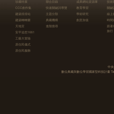
珍藏特展
聯合目錄
成果網站資源庫
技術
CCC創作集
快速關鍵詞導覽
教育學習
關鍵
建築排排站
主題分類
學術研究
線上
建築轉轉樂
典藏機構
創意加值
時間
天地宮
進階搜尋
跟著
旅行
安平追想1661
工藝大冒險
原住民儀式
原住民服飾
中央
數位典藏與數位學習國家型科技計畫 Taiwan e-Le