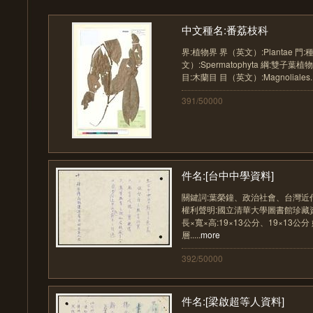
中文種名:番荔枝科
界:植物界 界（英文）:Plantae 門
文）:Spermatophyta 綱:雙子葉植物
目:木蘭目 目（英文）:Magnoliales...
391/50000
件名:[台中中學資料]
關鍵詞:葉榮鐘、政治社會、台灣近
權利聲明:國立清華大學圖書館珍藏資料
長×寬×高:19×13公分、19×13公
層.....
more
392/50000
件名:[梁啟超等人資料]