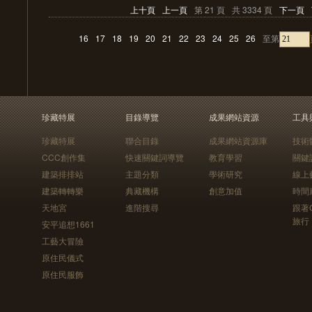
上十頁
上一頁
第 21 頁
共 3334 頁
下一頁
16
17
18
19
20
21
22
23
24
25
26
至第
珍藏特展
目錄導覽
成果網站資源
工具
珍藏特展
聯合目錄
成果網站資源庫
技術
CCC創作集
快速關鍵詞導覽
教育學習
關鍵
建築排排站
主題分類
學術研究
線上
建築轉轉樂
典藏機構
創意加值
時間
天地宮
進階搜尋
跟著
旅行
安平追想1661
工藝大冒險
原住民儀式
原住民服飾