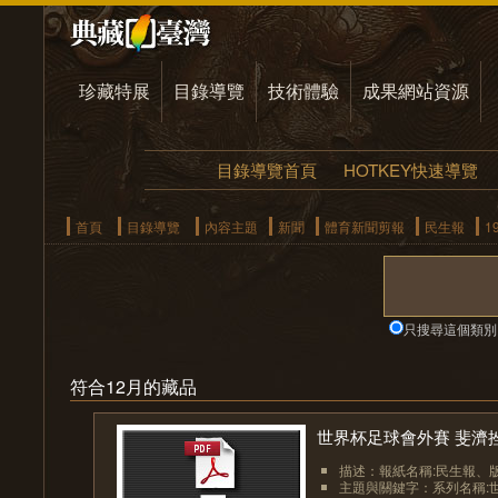
珍藏特展
目錄導覽
技術體驗
成果網站資源
目錄導覽首頁
HOTKEY快速導覽
首頁
目錄導覽
內容主題
新聞
體育新聞剪報
民生報
1
只搜尋這個類別
符合12月的藏品
世界杯足球會外賽 斐濟挫
描述：報紙名稱:民生報、版面:
主題與關鍵字：系列名稱:世