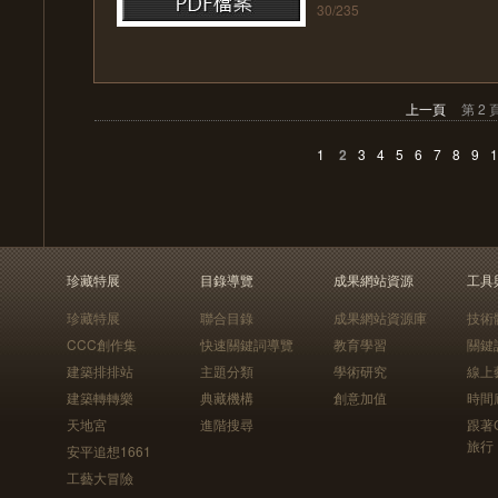
30/235
上一頁
第 2 
1
2
3
4
5
6
7
8
9
1
珍藏特展
目錄導覽
成果網站資源
工具
珍藏特展
聯合目錄
成果網站資源庫
技術
CCC創作集
快速關鍵詞導覽
教育學習
關鍵
建築排排站
主題分類
學術研究
線上
建築轉轉樂
典藏機構
創意加值
時間
天地宮
進階搜尋
跟著
旅行
安平追想1661
工藝大冒險