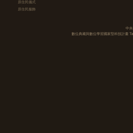
原住民儀式
原住民服飾
中央
數位典藏與數位學習國家型科技計畫 Taiwan e-Le