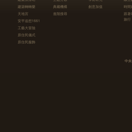
建築轉轉樂
典藏機構
創意加值
時間
天地宮
進階搜尋
跟著
旅行
安平追想1661
工藝大冒險
原住民儀式
原住民服飾
中央