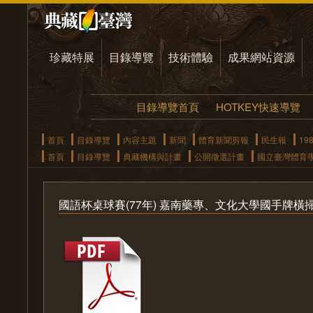
珍藏特展
目錄導覽
技術體驗
成果網站資源
目錄導覽首頁
HOTKEY快速導覽
首頁
目錄導覽
內容主題
新聞
體育新聞剪報
民生報
19
首頁
目錄導覽
典藏機構與計畫
公開徵選計畫
國立臺灣體育
國語杯桌球賽(77年) 嘉南藥專、文化大學國手牌橫