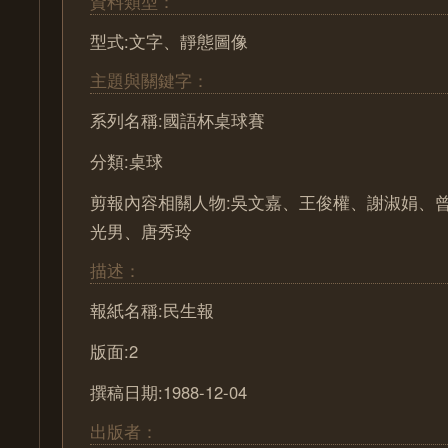
資料類型：
型式:文字、靜態圖像
主題與關鍵字：
系列名稱:國語杯桌球賽
分類:桌球
剪報內容相關人物:吳文嘉、王俊權、謝淑娟、
光男、唐秀玲
描述：
報紙名稱:民生報
版面:2
撰稿日期:1988-12-04
出版者：