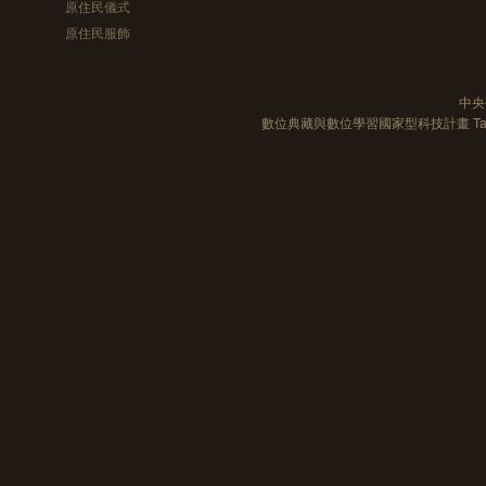
原住民儀式
原住民服飾
中央
數位典藏與數位學習國家型科技計畫 Taiwan e-Le