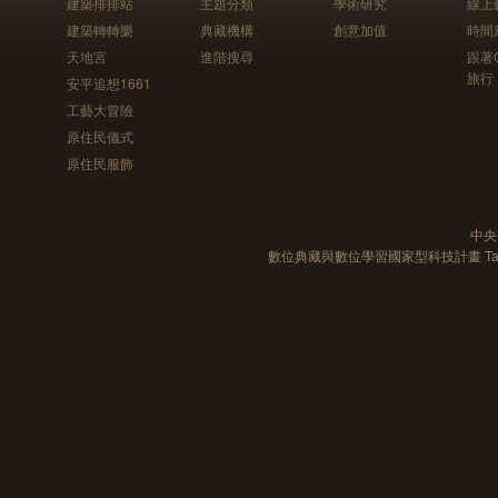
建築排排站
主題分類
學術研究
線上
建築轉轉樂
典藏機構
創意加值
時間
天地宮
進階搜尋
跟著
旅行
安平追想1661
工藝大冒險
原住民儀式
原住民服飾
中央
數位典藏與數位學習國家型科技計畫 Taiwan e-Le