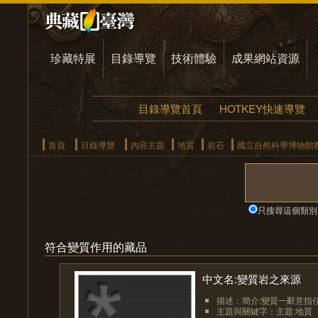
珍藏特展
目錄導覽
技術體驗
成果網站資源
目錄導覽首頁
HOTKEY快速導覽
首頁
目錄導覽
內容主題
地質
岩石
國立自然科學博物館
只搜尋這個類別
符合變質作用的藏品
中文名:變質岩之來源
描述：簡介:變質一辭意指任
主題與關鍵字：主題:地質