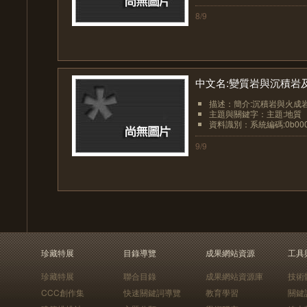
8/9
中文名:變質岩與沉積岩
描述：簡介:沉積岩與火成岩
主題與關鍵字：主題:地質
資料識別：系統編碼:0b0000
9/9
珍藏特展
目錄導覽
成果網站資源
工具
珍藏特展
聯合目錄
成果網站資源庫
技術
CCC創作集
快速關鍵詞導覽
教育學習
關鍵