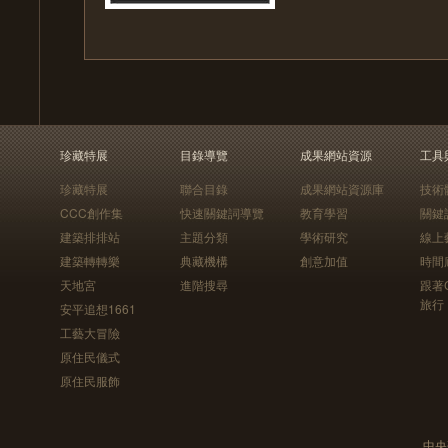
珍藏特展
目錄導覽
成果網站資源
工具
珍藏特展
聯合目錄
成果網站資源庫
技術
CCC創作集
快速關鍵詞導覽
教育學習
關鍵
建築排排站
主題分類
學術研究
線上
建築轉轉樂
典藏機構
創意加值
時間
天地宮
進階搜尋
跟著
旅行
安平追想1661
工藝大冒險
原住民儀式
原住民服飾
中央