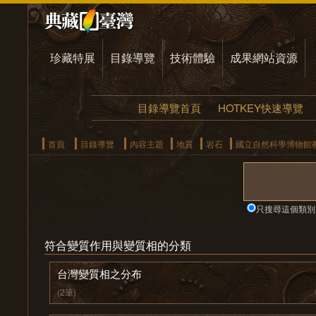
珍藏特展
目錄導覽
技術體驗
成果網站資源
目錄導覽首頁
HOTKEY快速導覽
首頁
目錄導覽
內容主題
地質
岩石
國立自然科學博物館
只搜尋這個類別
符合變質作用與變質相的分類
台灣變質相之分布
(2筆)