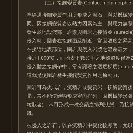
（二）接觸變質岩(Contact metamorphic ro
為經過接觸變質作用所形成之岩石，與以機械變
同。因接觸變質岩以熱力因素為主，與應力無關
發生於地殼淺部、岩漿與圍岩之接觸圈 (aureol
侵入時，圍岩在接觸面及附近，常因溫度之昇高
在接近地表部位，圍岩與侵入岩漿之溫差甚大，
接近1,000℃，而地表下數公里之地殼溫度僅為
侵入體之接觸帶中，常有顯著之溫度梯度(temperatur
這就是使圍岩產生接觸變質作用之原動力。
圍岩可為火成岩，沉積岩或變質岩，接觸變質後
晶，常不能使礦物形成定向排列。因機械變形雖
粒狀者)，常可形成一種交鎖之排列狀態，乃接
織。
被侵入之岩石，以在沉積岩中變化較顯明，尤以