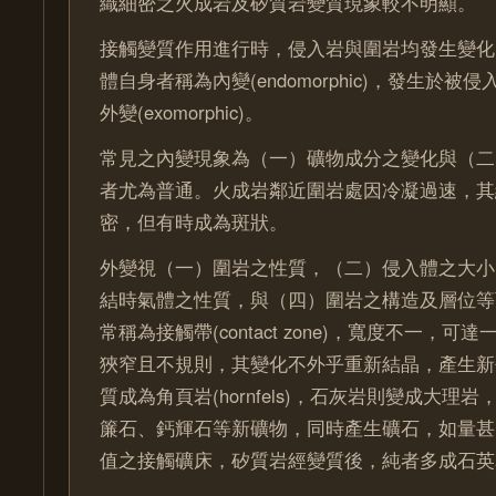
織細密之火成岩及矽質岩變質現象較不明顯。
接觸變質作用進行時，侵入岩與圍岩均發生變化
體自身者稱為內變(endomorphic)，發生於
外變(exomorphic)。
常見之內變現象為（一）礦物成分之變化與（二
者尤為普通。火成岩鄰近圍岩處因冷凝過速，其
密，但有時成為斑狀。
外變視（一）圍岩之性質，（二）侵入體之大小
結時氣體之性質，與（四）圍岩之構造及層位等
常稱為接觸帶(contact zone)，寬度不一，
狹窄且不規則，其變化不外乎重新結晶，產生新
質成為角頁岩(hornfels)，石灰岩則變成大理
簾石、鈣輝石等新礦物，同時產生礦石，如量甚
值之接觸礦床，矽質岩經變質後，純者多成石英