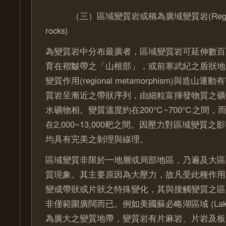
（三）區域變質岩或稱為廣域變質岩(Regional 
rocks)
為變質岩中分布最廣者，區域變質岩可延伸數百
育在褶皺帶之「山根部」，或前寒武紀之盾狀地
變質作用(regional metamorphism)與造
質岩呈漸近之帶狀序列，由細粒富揮發物質之礦
水礦物相。變質溫度約在200℃~700℃之間，而
在2,000~13,000耙之間。因壓力對區域變質
均具有完美之剝理與線理。
區域變質非限於一地層或局部地區，乃遍及大區
質現象。其主要原因為大壓力，故凡受此種作用
變成帶狀或片狀之特殊變化，其與接觸變質之區
非僅範圍廣闊而已。例如美國蘇必略湖區域 (Lake Supe
為廣大之變質地帶，變質岩有片麻岩、片岩及板