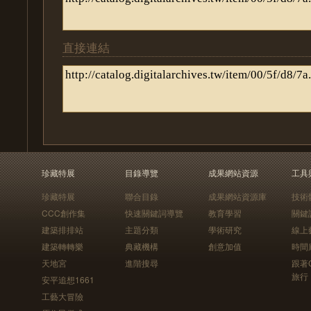
直接連結
珍藏特展
目錄導覽
成果網站資源
工具
珍藏特展
聯合目錄
成果網站資源庫
技術
CCC創作集
快速關鍵詞導覽
教育學習
關鍵
建築排排站
主題分類
學術研究
線上
建築轉轉樂
典藏機構
創意加值
時間
天地宮
進階搜尋
跟著
旅行
安平追想1661
工藝大冒險