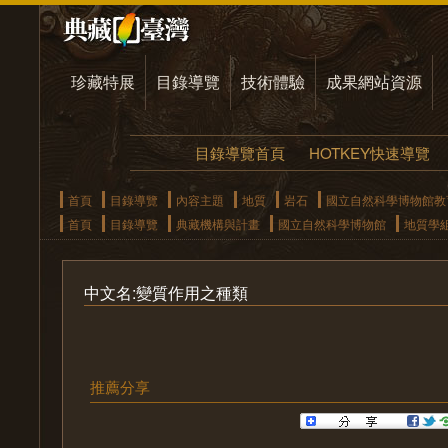
珍藏特展
目錄導覽
技術體驗
成果網站資源
目錄導覽首頁
HOTKEY快速導覽
首頁
目錄導覽
內容主題
地質
岩石
國立自然科學博物館教
首頁
目錄導覽
典藏機構與計畫
國立自然科學博物館
地質學
中文名:變質作用之種類
推薦分享