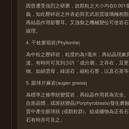
因曾遭受強烈之研磨，故顆粒之大小均在0.00
義，知此壓碎岩之外表必與玄武岩質玻璃極相類
再結晶作用影響耳。又強裂之機械變位可使岩石
線理。
4. 千枚糜嶺岩(Phyllonite)
為中粒之壓碎岩，粒度約為1毫米，再結晶現象
達。有時尚可見到少許「成分層」之存在，且更
物。如絹雲母，綠泥石，細粒石墨，以及石英等
5. 眼球片麻岩(augen gneiss)
為標準之條帶狀變質岩，再結晶作用甚為完全。
自形晶體，或斑狀變晶(Porphyroblasts)發
質中產生眼球狀 (或顆粒群)。組成礦物為正長
石有時亦可見之。