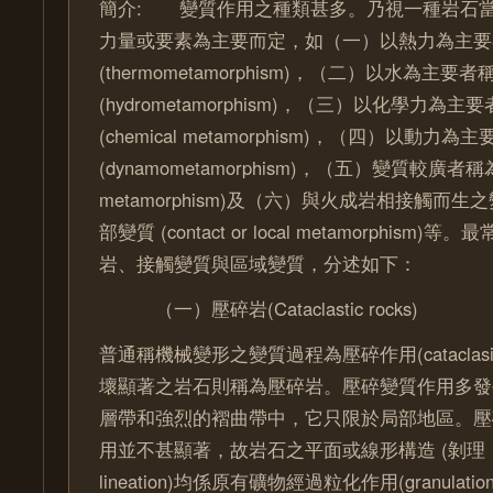
簡介: 變質作用之種類甚多。乃視一種岩石
力量或要素為主要而定，如（一）以熱力為主要
(thermometamorphism)，（二）以水為主
(hydrometamorphism)，（三）以化學力為
(chemical metamorphism)，（四）以動
(dynamometamorphism)，（五）變質較廣者稱為
metamorphism)及（六）與火成岩相接觸而
部變質 (contact or local metamorphis
岩、接觸變質與區域變質，分述如下：
（一）壓碎岩(Cataclastic rocks)
普通稱機械變形之變質過程為壓碎作用(cataclas
壞顯著之岩石則稱為壓碎岩。壓碎變質作用多發
層帶和強烈的褶曲帶中，它只限於局部地區。壓
用並不甚顯著，故岩石之平面或線形構造 (剝理，fol
lineation)均係原有礦物經過粒化作用(granulat