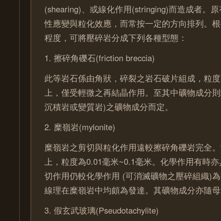
(shearing)、或線化作用(stringing)而造
性應變與粒化效應，而常按一定的方向排列。根
程度，可將壓碎岩分成下列各種型態：
1. 擦碎角礫石(friction breccia)
此等岩石係由角狀，碎裂之岩石破片組成，粒度
上，僅受輕微之再結晶作用。至其中礦物成分則
沉積岩或變質岩)之礦物成分而定。
2. 糜嶺岩(mylonite)
糜嶺岩之剪切與粒化作用遠較擦碎角礫岩完全。
上，粒度為0.01毫米~0.1毫米。化學作用有時
切作用仍較化學作用 (可消滅礦物之壓碎組織)
線理在糜嶺岩中均頗為發達。其礦物成分亦隨母
3. 假玄武玻璃(Pseudotachylite)