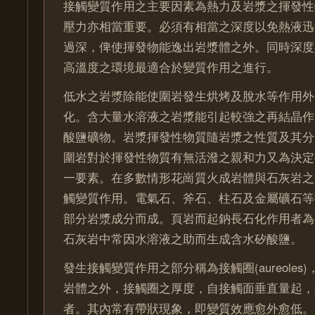
接觸變質作用之主要因素為熱力及岩漿之揮發性
壓力亦相當重要。必須有相當之深度以免熱液迅
過深，俾使揮發物能逸出岩漿體之外。同時深度
高溫度之環境最適合於變質作用之進行。
低水之岩漿除能使圍岩發生烘烤及脫水等作用外
化。含大量水溶液之岩漿能引起較強之再結晶作
酸鹽礦物。岩漿揮發性物質隨岩漿之性質及其分
圍岩對於揮發性物質有無活潑之親和力又為決定
一要素。在多數情形花崗質火成岩體與石灰岩之
觸變質作用。電氣石、斧石、柱石及金屬礦石等
部分岩漿成分而成。頁岩而起鈉長石化作用者為
石灰岩中常因水溶液之助而生成含水矽酸鹽。
發生接觸變質作用之部分稱為接觸圈(aureoles
岩體之外，接觸圈之厚度，自接觸面垂直量起，
者。其內常有帶狀現象，即變質效應愈外愈低。