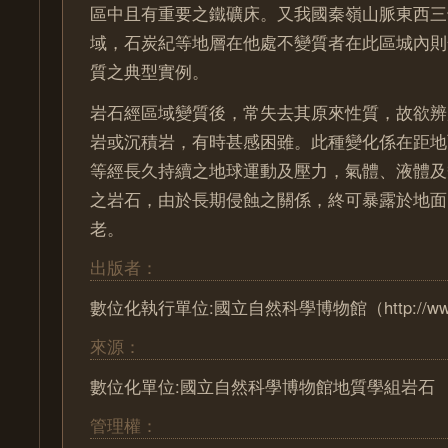
區中且有重要之鐵礦床。又我國秦嶺山脈東西三
域，石炭紀等地層在他處不變質者在此區城內則
質之典型實例。
岩石經區域變質後，常失去其原來性質，故欲辨
岩或沉積岩，有時甚感困雖。此種變化係在距地
等經長久持續之地球運動及壓力，氣體、液體及
之岩石，由於長期侵蝕之關係，終可暴露於地面
老。
出版者：
數位化執行單位:國立自然科學博物館（http://www.n
來源：
數位化單位:國立自然科學博物館地質學組岩石
管理權：