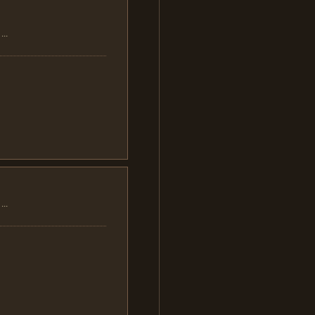
..
..