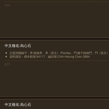
1/71
中文種名:烏心石
主題與關鍵字：界:植物界、界（英文）:Plantae、門:種子植物門、門（英文）.
資料識別：標本館號:94117、編目號:Chih-Hsiung Chen 3884
2/71
中文種名:烏心石