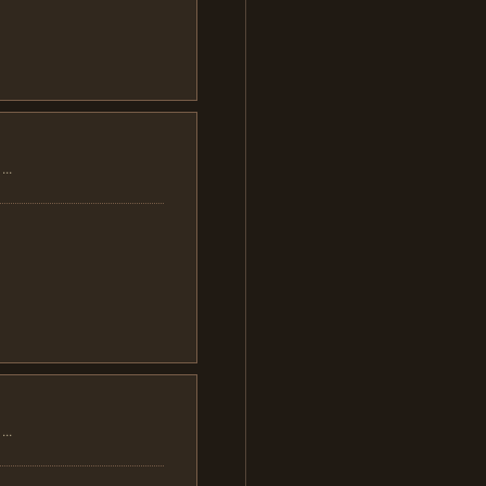
..
..