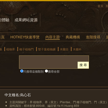
首頁
術體驗
成果網站資源
首頁
HOTKEY快速導覽
內容主題
典藏機構
進階搜尋
物
植物界
種子植物門
雙子葉植物綱
木蘭目
木蘭科
只搜尋這個類別
搜尋全部
中文種名:烏心石
主題與關鍵字：界:植物界、界（英文）:Plantae、門:種子植物門、門（英文）.
資料識別：標本館號:89548、編目號:Ya-Yi Huang 859