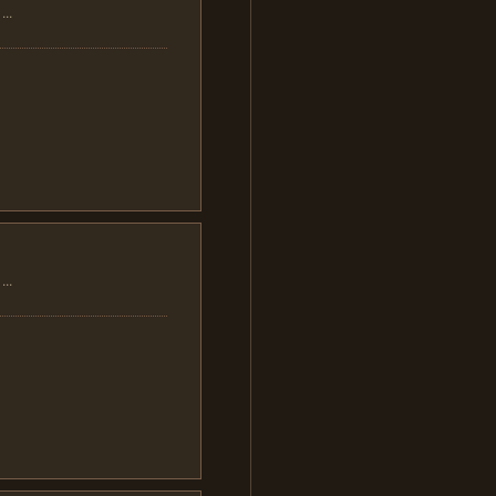
..
..