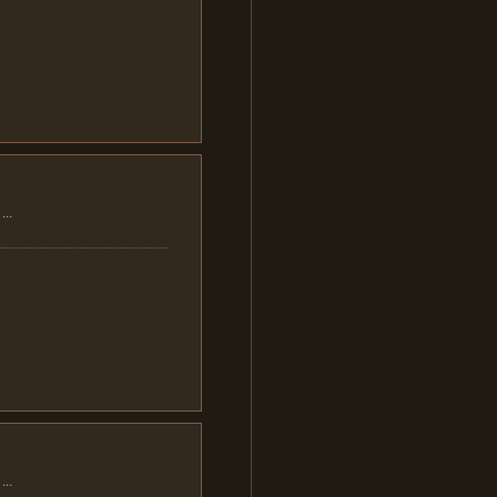
..
..