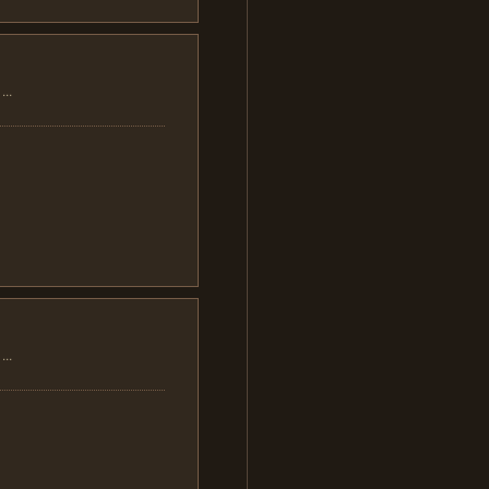
..
..