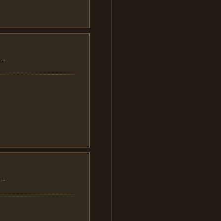
..
..