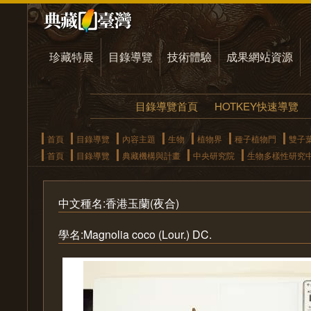
珍藏特展
目錄導覽
技術體驗
成果網站資源
目錄導覽首頁
HOTKEY快速導覽
首頁
目錄導覽
內容主題
生物
植物界
種子植物門
雙子
首頁
目錄導覽
典藏機構與計畫
中央研究院
生物多樣性研究
中文種名:香港玉蘭(夜合)
學名:Magnolia coco (Lour.) DC.