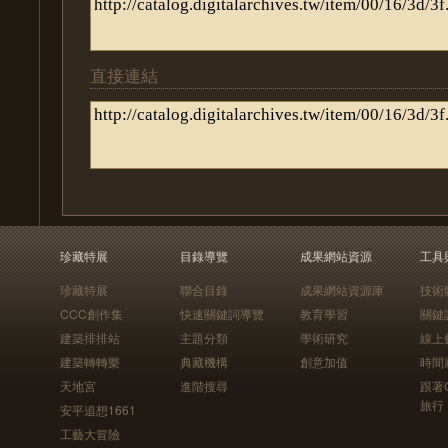
直接連結
珍藏特展
目錄導覽
成果網站資源
工具
珍藏特展
聯合目錄
成果網站資源庫
技術
CCC創作集
快速關鍵詞導覽
教育學習
關鍵
建築排排站
主題分類
學術研究
線上
建築轉轉樂
典藏機構
創意加值
時間
天地宮
進階搜尋
跟著
旅行
安平追想1661
工藝大冒險