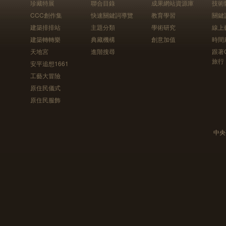
珍藏特展
聯合目錄
成果網站資源庫
技術
CCC創作集
快速關鍵詞導覽
教育學習
關鍵
建築排排站
主題分類
學術研究
線上
建築轉轉樂
典藏機構
創意加值
時間
天地宮
進階搜尋
跟著
旅行
安平追想1661
工藝大冒險
原住民儀式
原住民服飾
中央