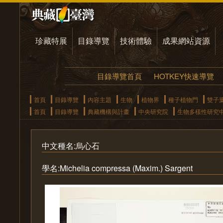
珍藏特展
目錄導覽
技術體驗
成果網站資源
目錄導覽首頁
HOTKEY快速導覽
首頁
目錄導覽
內容主題
生物
植物界
種子植物門
雙子
首頁
目錄導覽
典藏機構與計畫
中央研究院
生物多樣性研究
中文種名:烏心石
學名:Michelia compressa (Maxim.) Sargent