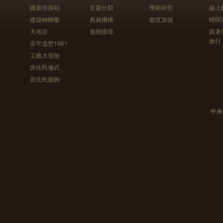
建築排排站
主題分類
學術研究
線上
建築轉轉樂
典藏機構
創意加值
時間
天地宮
進階搜尋
跟著
旅行
安平追想1661
工藝大冒險
原住民儀式
原住民服飾
中央