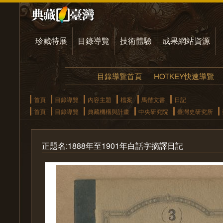
珍藏特展
目錄導覽
技術體驗
成果網站資源
目錄導覽首頁
HOTKEY快速導覽
首頁
目錄導覽
內容主題
檔案
馬偕文書
日記
首頁
目錄導覽
典藏機構與計畫
中央研究院
臺灣史研究所
正題名:1888年至1901年白話字摘譯日記