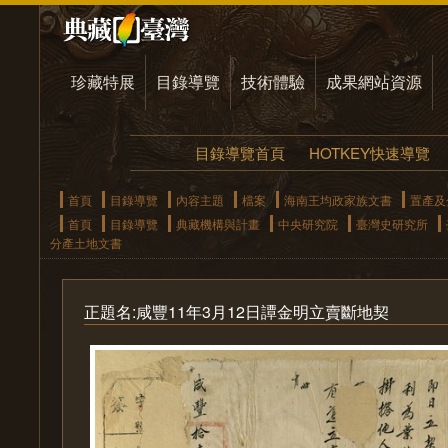
珍藏特展
目錄導覽
技術體驗
成果網站資源
目錄導覽首頁
HOTKEY快速導覽
首頁
目錄導覽
內容主題
檔案
海南王均政家族文書
置產及
首頁
目錄導覽
典藏機構與計畫
中央研究院
臺灣史研究所
分產土地文書
正題名:咸豐11年3月12日譚金明立賣斷地契