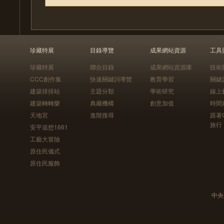
珍藏特展
目錄導覽
成果網站資源
工具
珍藏特展
聯合目錄
成果網站資源庫
技術
CCC創作集
快速關鍵詞導覽
教育學習
關鍵
建築排排站
主題分類
學術研究
線上
建築轉轉樂
典藏機構
創意加值
時間
天地宮
進階搜尋
跟著
旅行
安平追想1661
工藝大冒險
原住民儀式
原住民服飾
中央