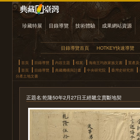
珍藏特展
目錄導覽
技術體驗
成果網站資源
目錄導覽首頁
HOTKEY快速導覽
首頁
目錄導覽
內容主題
檔案
海南王均政家族文書
置產及
首頁
目錄導覽
典藏機構與計畫
中央研究院
臺灣史研究所
分產土地文書
正題名:乾隆50年2月27日王經畿立賣斷地契