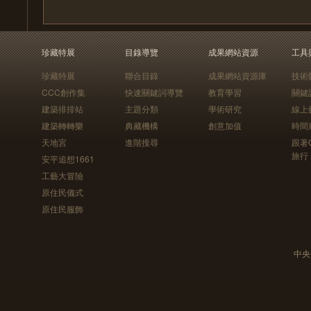
珍藏特展
目錄導覽
成果網站資源
工具
珍藏特展
聯合目錄
成果網站資源庫
技術
CCC創作集
快速關鍵詞導覽
教育學習
關鍵
建築排排站
主題分類
學術研究
線上
建築轉轉樂
典藏機構
創意加值
時間
天地宮
進階搜尋
跟著
旅行
安平追想1661
工藝大冒險
原住民儀式
原住民服飾
中央