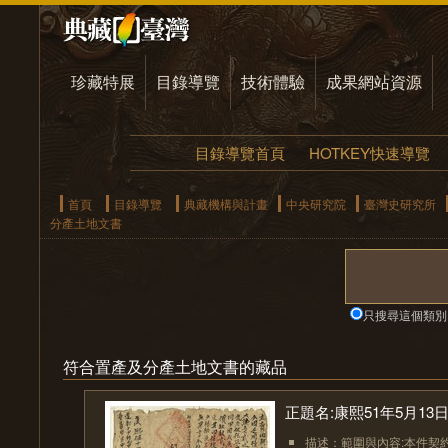
珍藏特展
目錄導覽
技術體驗
成果網站資源
目錄導覽首頁
HOTKEY快速導覽
首頁
目錄導覽
典藏機構與計畫
中央研究院
臺灣史研究所
分產土地文書
只搜尋這個類別
符合置產及分產土地文書的藏品
正題名:康熙51年5月1
描述：範圍與內容:本件契約