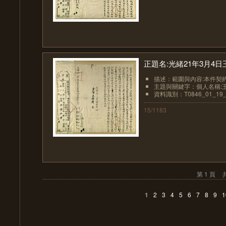
正題名:光緒21年3月4
描述：範圍與內容:本件契約
主題與關鍵字：個人名稱:王
資料識別：T0846_01_19_
15/1183
第 1 頁
共
1
2
3
4
5
6
7
8
9
1