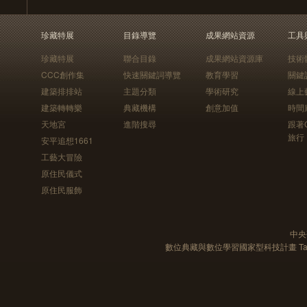
珍藏特展
目錄導覽
成果網站資源
工具
珍藏特展
聯合目錄
成果網站資源庫
技術
CCC創作集
快速關鍵詞導覽
教育學習
關鍵
建築排排站
主題分類
學術研究
線上
建築轉轉樂
典藏機構
創意加值
時間
天地宮
進階搜尋
跟著
旅行
安平追想1661
工藝大冒險
原住民儀式
原住民服飾
中央
數位典藏與數位學習國家型科技計畫 Taiwan e-Le