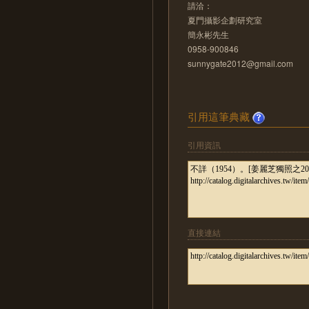
請洽：
夏門攝影企劃研究室
簡永彬先生
0958-900846
sunnygate2012@gmail.com
引用這筆典藏
引用資訊
直接連結