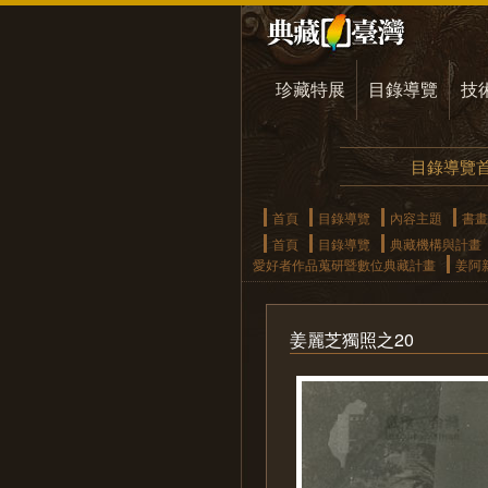
珍藏特展
目錄導覽
技
目錄導覽
首頁
目錄導覽
內容主題
書畫
首頁
目錄導覽
典藏機構與計畫
愛好者作品蒐研暨數位典藏計畫
姜阿
姜麗芝獨照之20