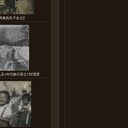
房東吳氏子女之2
五○年代旅日系之102雪景