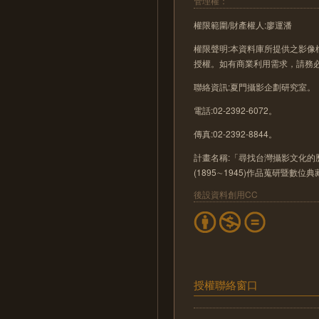
管理權：
權限範圍/財產權人:廖運潘
權限聲明:本資料庫所提供之影
授權。如有商業利用需求，請務
聯絡資訊:夏門攝影企劃研究室。
電話:02-2392-6072。
傳真:02-2392-8844。
計畫名稱:「尋找台灣攝影文化的歷
(1895∼1945)作品蒐研暨數位
後設資料創用CC
授權聯絡窗口