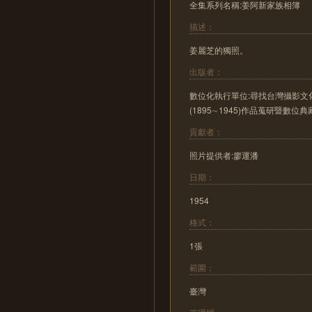
全集系列名稱:姜阿新家族相簿
描述：
姜麗芝的獨照。
出版者：
數位化執行單位:尋找台灣攝影文化
(1895∼1945)作品蒐研暨數位
貢獻者：
照片提供者:廖運潘
日期：
1954
格式：
1張
範圍：
臺灣