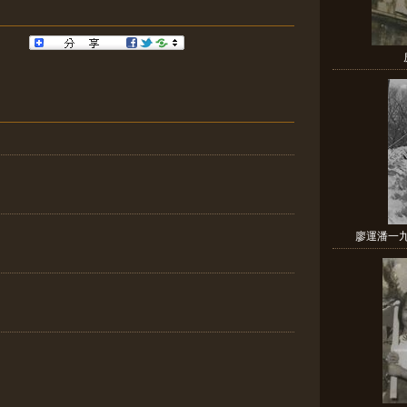
廖運潘一九