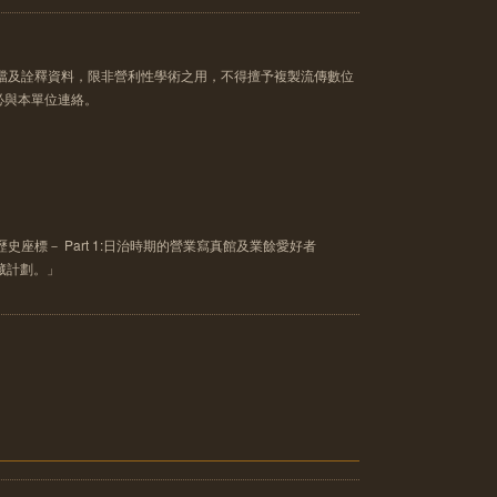
像檔及詮釋資料，限非營利性學術之用，不得擅予複製流傳數位
必與本單位連絡。
史座標－ Part 1:日治時期的營業寫真館及業餘愛好者
典藏計劃。」