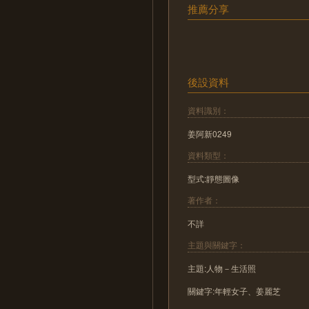
推薦分享
後設資料
資料識別：
姜阿新0249
資料類型：
型式:靜態圖像
著作者：
不詳
主題與關鍵字：
主題:人物－生活照
關鍵字:年輕女子、姜麗芝