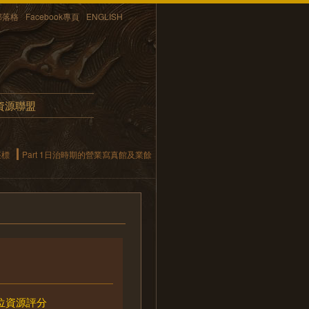
部落格
Facebook專頁
ENGLISH
資源聯盟
座標
Part 1日治時期的營業寫真館及業餘
位資源評分