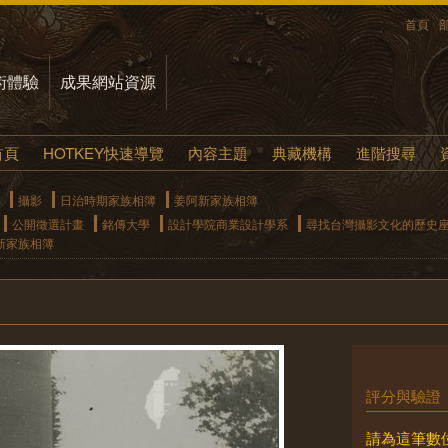
首頁
術體驗
成果網站資源
首頁
HOTKEY快速導覽
內容主題
典藏機構
進階搜尋
攝影
日治時期家族相簿
姜阿新家族相簿
公開徵選計畫
銘傳大學
設計學院商業設計學系
尋找台灣攝影文化的歷史
新家族相簿
評分與驗證
請為這筆數