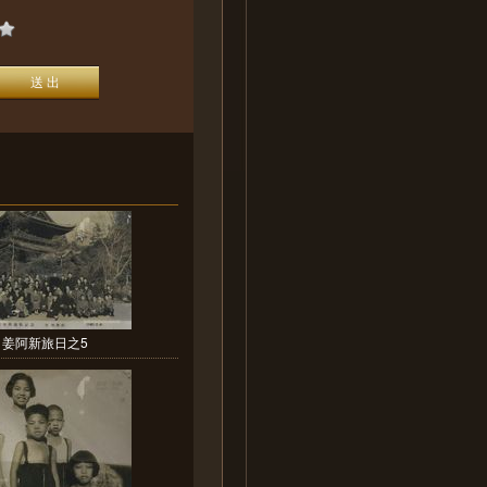
姜阿新旅日之5