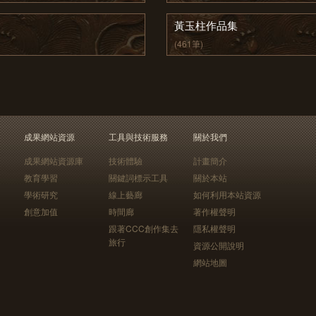
黃玉柱作品集
(461筆)
成果網站資源
工具與技術服務
關於我們
成果網站資源庫
技術體驗
計畫簡介
教育學習
關鍵詞標示工具
關於本站
學術研究
線上藝廊
如何利用本站資源
創意加值
時間廊
著作權聲明
跟著CCC創作集去
隱私權聲明
旅行
資源公開說明
網站地圖