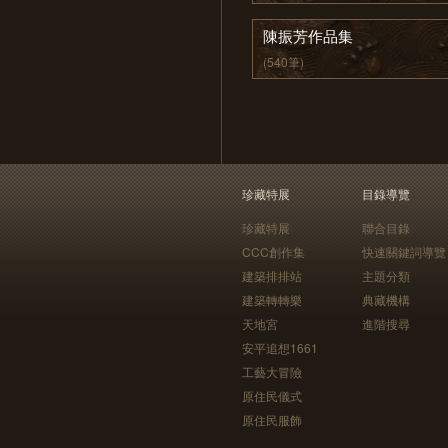
陳振芳作品集
(540筆)
珍藏特展
目錄導覽
珍藏特展
聯合目錄
CCC創作集
快速關鍵詞導覽
建築排排站
主題分類
建築轉轉樂
典藏機構
天地宮
進階搜尋
安平追想1661
工藝大冒險
原住民儀式
原住民服飾