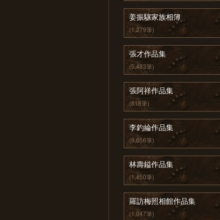
姜振驤家族相簿
(1,279筆)
張才作品集
(5,483筆)
張阿祥作品集
(818筆)
李釣綸作品集
(9,656筆)
林壽鎰作品集
(1,450筆)
羅訪梅照相館作品集
(1,047筆)