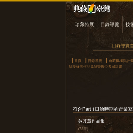
珍藏特展
目錄導覽
技
目錄導覽
首頁
目錄導覽
典藏機構與計
餘愛好者作品蒐研暨數位典藏計畫
符合Part 1日治時期的
吳其章作品集
(73筆)