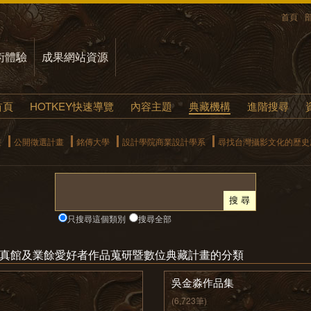
首頁
術體驗
成果網站資源
首頁
HOTKEY快速導覽
內容主題
典藏機構
進階搜尋
畫
公開徵選計畫
銘傳大學
設計學院商業設計學系
尋找台灣攝影文化的歷史
只搜尋這個類別
搜尋全部
營業寫真館及業餘愛好者作品蒐研暨數位典藏計畫的分類
吳金淼作品集
(6,723筆)