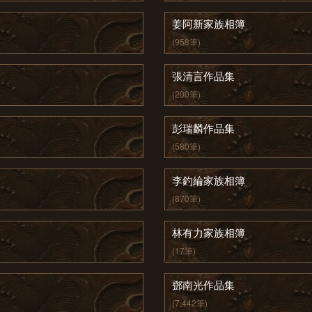
姜阿新家族相簿
(958筆)
張清言作品集
(200筆)
彭瑞麟作品集
(580筆)
李釣綸家族相簿
(870筆)
林有力家族相簿
(17筆)
鄧南光作品集
(7,442筆)