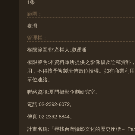
1張
範圍：
臺灣
管理權：
權限範圍/財產權人:廖運潘
權限聲明:本資料庫所提供之影像檔及詮釋資料
用，不得擅予複製流傳數位授權。如有商業利用
單位連絡。
聯絡資訊:夏門攝影企劃研究室。
電話:02-2392-6072。
傳真:02-2392-8844。
計畫名稱:「尋找台灣攝影文化的歷史座標－ Part