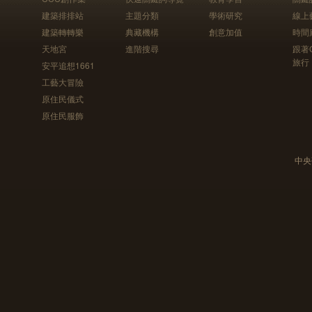
建築排排站
主題分類
學術研究
線上
建築轉轉樂
典藏機構
創意加值
時間
天地宮
進階搜尋
跟著
旅行
安平追想1661
工藝大冒險
原住民儀式
原住民服飾
中央