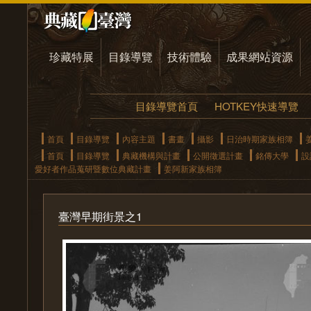
珍藏特展
目錄導覽
技術體驗
成果網站資源
目錄導覽首頁
HOTKEY快速導覽
首頁
目錄導覽
內容主題
書畫
攝影
日治時期家族相簿
首頁
目錄導覽
典藏機構與計畫
公開徵選計畫
銘傳大學
設
愛好者作品蒐研暨數位典藏計畫
姜阿新家族相簿
臺灣早期街景之1