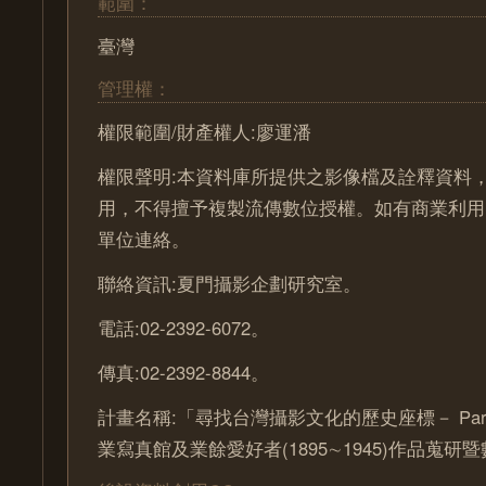
範圍：
臺灣
管理權：
權限範圍/財產權人:廖運潘
權限聲明:本資料庫所提供之影像檔及詮釋資料
用，不得擅予複製流傳數位授權。如有商業利用
單位連絡。
聯絡資訊:夏門攝影企劃研究室。
電話:02-2392-6072。
傳真:02-2392-8844。
計畫名稱:「尋找台灣攝影文化的歷史座標－ Part
業寫真館及業餘愛好者(1895∼1945)作品蒐