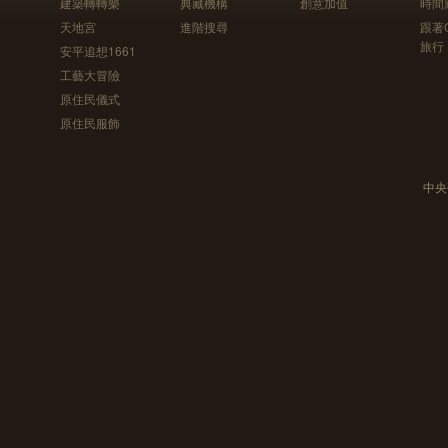
建築轉轉樂
典藏機構
創意加值
時間
天地宮
進階搜尋
跟著
旅行
安平追想1661
工藝大冒險
原住民儀式
原住民服飾
中央