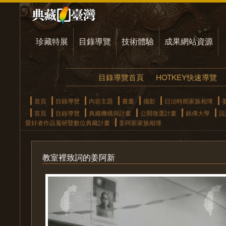
珍藏特展
目錄導覽
技術體驗
成果網站資源
目錄導覽首頁
HOTKEY快速導覽
首頁
目錄導覽
內容主題
書畫
攝影
日治時期家族相簿
首頁
目錄導覽
典藏機構與計畫
公開徵選計畫
銘傳大學
設
愛好者作品蒐研暨數位典藏計畫
姜阿新家族相簿
教室裡致詞的姜阿新