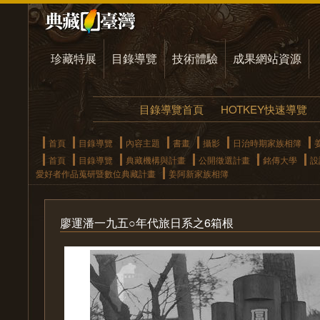
珍藏特展
目錄導覽
技術體驗
成果網站資源
目錄導覽首頁
HOTKEY快速導覽
首頁
目錄導覽
內容主題
書畫
攝影
日治時期家族相簿
首頁
目錄導覽
典藏機構與計畫
公開徵選計畫
銘傳大學
設
愛好者作品蒐研暨數位典藏計畫
姜阿新家族相簿
廖運潘一九五○年代旅日系之6箱根