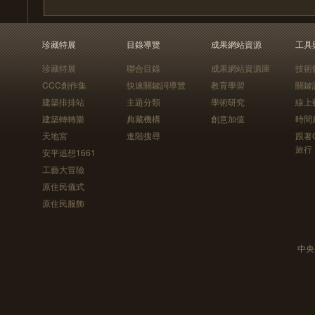
珍藏特展
目錄導覽
成果網站資源
工具
珍藏特展
聯合目錄
成果網站資源庫
技術
CCC創作集
快速關鍵詞導覽
教育學習
關鍵
建築排排站
主題分類
學術研究
線上
建築轉轉樂
典藏機構
創意加值
時間
天地宮
進階搜尋
跟著
旅行
安平追想1661
工藝大冒險
原住民儀式
原住民服飾
中央