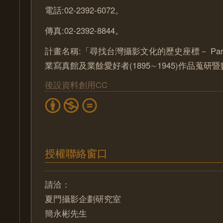
電話:02-2392-6072。
傳真:02-2392-8844。
計畫名稱:「尋找台灣攝影文化的歷史座標－ Part
業寫真館及業餘愛好者(1895∼1945)作品蒐
後設資料創用CC
授權聯絡窗口
請洽：
夏門攝影企劃研究室
簡永彬先生