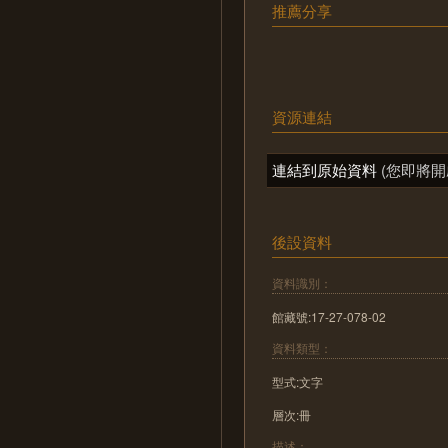
推薦分享
資源連結
連結到原始資料
(您即將開
後設資料
資料識別：
館藏號:17-27-078-02
資料類型：
型式:文字
層次:冊
描述：