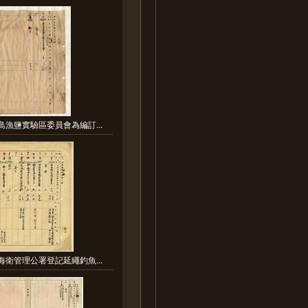
島漁鹽實驗區委員會為編訂...
海衛管理公署登記延繩釣魚...