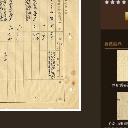
推薦藏品
件名:冀
件名:山東威