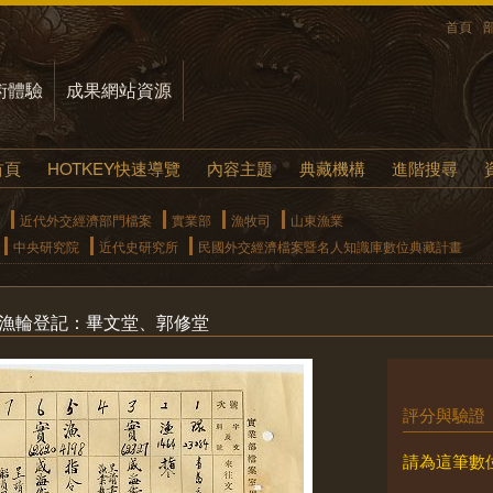
首頁
術體驗
成果網站資源
首頁
HOTKEY快速導覽
內容主題
典藏機構
進階搜尋
近代外交經濟部門檔案
實業部
漁牧司
山東漁業
中央研究院
近代史研究所
民國外交經濟檔案暨名人知識庫數位典藏計畫
署漁輪登記：畢文堂、郭修堂
評分與驗證
請為這筆數