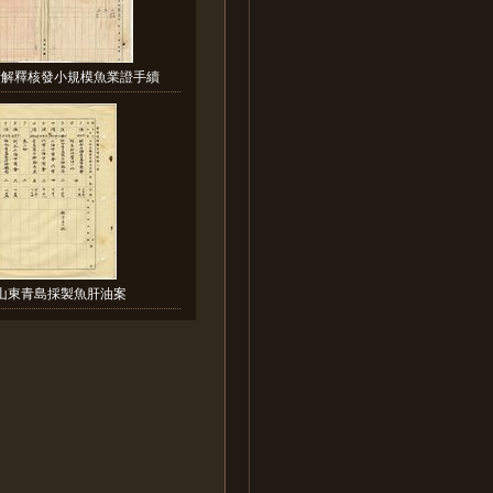
請解釋核發小規模魚業證手續
:山東青島採製魚肝油案