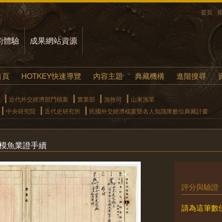
首頁
術體驗
成果網站資源
首頁
HOTKEY快速導覽
內容主題
典藏機構
進階搜尋
近代外交經濟部門檔案
實業部
漁牧司
山東漁業
中央研究院
近代史研究所
民國外交經濟檔案暨名人知識庫數位典藏計畫
規模魚業證手續
評分與驗證
請為這筆數