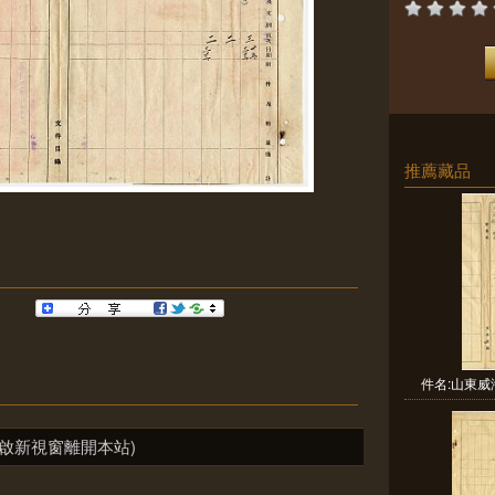
推薦藏品
件名:山東威
啟新視窗離開本站)