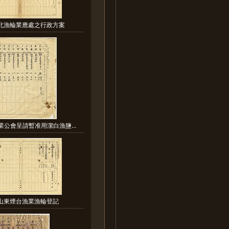
華北漁輪業應處之行政方案
業公會呈請暫准用潔白漁鹽...
:山東煙台漁業漁輪登記