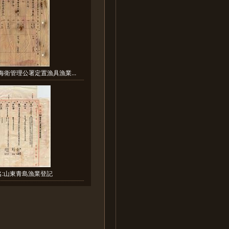
海衛管理公署定置漁具漁業...
名:山東青島漁業登記