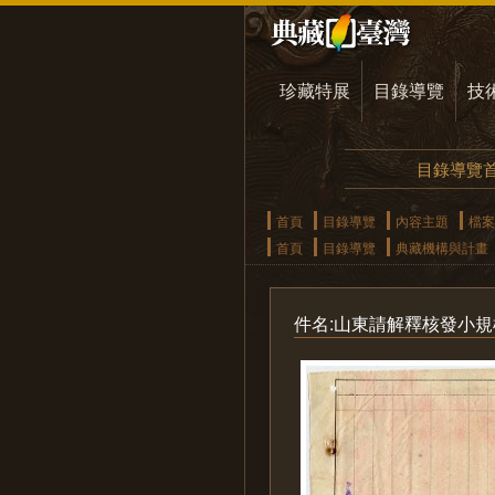
珍藏特展
目錄導覽
技
目錄導覽
首頁
目錄導覽
內容主題
檔案
首頁
目錄導覽
典藏機構與計畫
件名:山東請解釋核發小