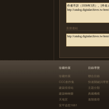
直接連結
珍藏特展
目錄導覽
珍藏特展
聯合目錄
CCC創作集
快速關鍵詞導覽
建築排排站
主題分類
建築轉轉樂
典藏機構
天地宮
進階搜尋
安平追想1661