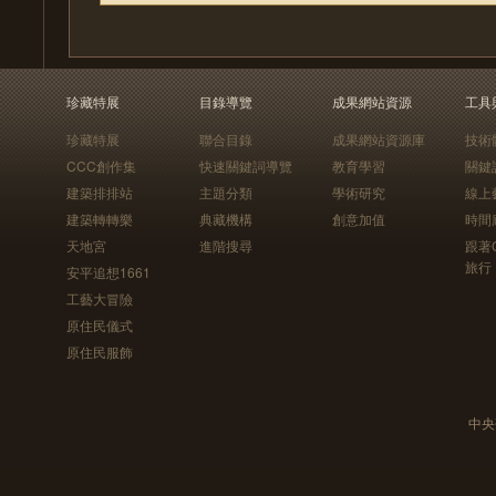
珍藏特展
目錄導覽
成果網站資源
工具
珍藏特展
聯合目錄
成果網站資源庫
技術
CCC創作集
快速關鍵詞導覽
教育學習
關鍵
建築排排站
主題分類
學術研究
線上
建築轉轉樂
典藏機構
創意加值
時間
天地宮
進階搜尋
跟著
旅行
安平追想1661
工藝大冒險
原住民儀式
原住民服飾
中央