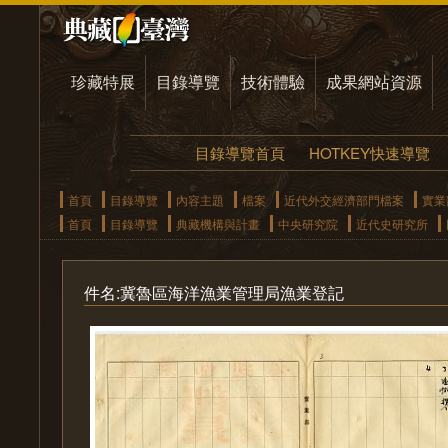
珍藏特展
目錄導覽
技術體驗
成果網站資源
目錄導覽首頁
HOTKEY快速導覽
首頁
目錄導覽
內容主題
檔案
近代外交經濟部門檔案
實業
首頁
目錄導覽
典藏機構與計畫
中央研究院
近代史研究所
件名:冀魯區海洋漁業管理局漁業登記