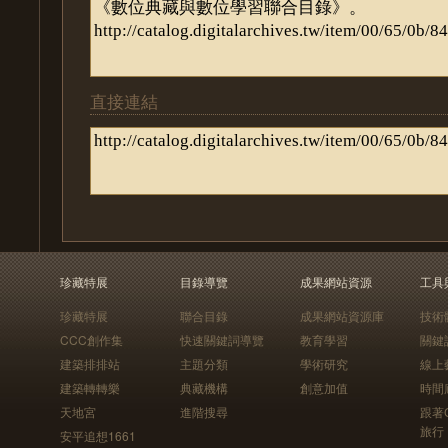
直接連結
珍藏特展
目錄導覽
成果網站資源
工具
珍藏特展
聯合目錄
成果網站資源庫
技術
CCC創作集
快速關鍵詞導覽
教育學習
關鍵
建築排排站
主題分類
學術研究
線上
建築轉轉樂
典藏機構
創意加值
時間
天地宮
進階搜尋
跟著
旅行
安平追想1661