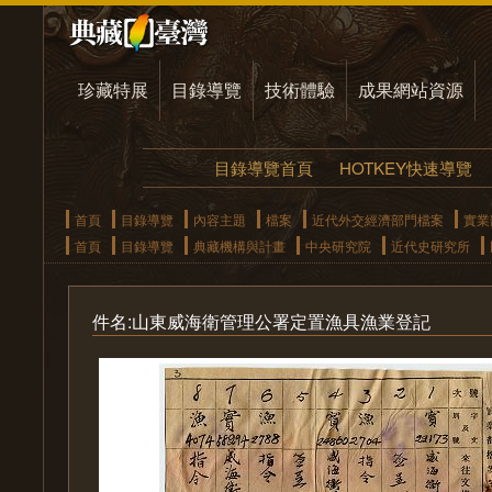
珍藏特展
目錄導覽
技術體驗
成果網站資源
目錄導覽首頁
HOTKEY快速導覽
首頁
目錄導覽
內容主題
檔案
近代外交經濟部門檔案
實業
首頁
目錄導覽
典藏機構與計畫
中央研究院
近代史研究所
件名:山東威海衛管理公署定置漁具漁業登記