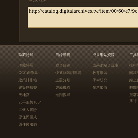
珍藏特展
目錄導覽
成果網站資源
工具
珍藏特展
聯合目錄
成果網站資源庫
技術
CCC創作集
快速關鍵詞導覽
教育學習
關鍵
建築排排站
主題分類
學術研究
線上
建築轉轉樂
典藏機構
創意加值
時間
天地宮
進階搜尋
跟著
旅行
安平追想1661
工藝大冒險
原住民儀式
原住民服飾