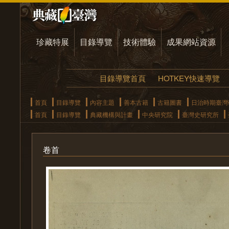
珍藏特展
目錄導覽
技術體驗
成果網站資源
目錄導覽首頁
HOTKEY快速導覽
首頁
目錄導覽
內容主題
善本古籍
古籍圖書
日治時期臺灣
首頁
目錄導覽
典藏機構與計畫
中央研究院
臺灣史研究所
卷首