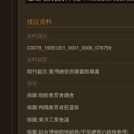
後設資料
資料識別：
C0079_19351201_0001_0006_078759
資料類型：
期刊篇目:臺灣總督府圖書館藏書
描述：
插圖:朝鮮教育會總會
插圖:殉職教育者慰靈祭
插圖:東洋工業會議
插圖:綜合博物館地鎮祭(宇垣總督の鎮物奉埋)