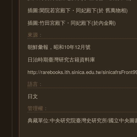
插圖:閑院若宮殿下・同妃殿下(於 舊萬物相)
插圖:竹田宮殿下・同妃殿下(於內金剛)
來源：
朝鮮彙報，昭和10年12月號
日治時期臺灣研究古籍資料庫
http://rarebooks.ith.sinica.edu.tw/sinicafrsFront9
語言：
日文
管理權：
典藏單位:中央研究院臺灣史研究所/國立中央圖