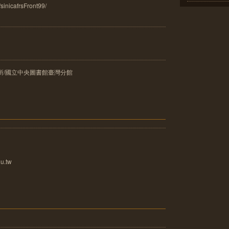
/sinicafrsFront99/
所/國立中央圖書館臺灣分館
u.tw