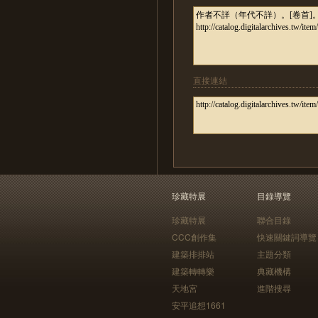
直接連結
珍藏特展
目錄導覽
珍藏特展
聯合目錄
CCC創作集
快速關鍵詞導覽
建築排排站
主題分類
建築轉轉樂
典藏機構
天地宮
進階搜尋
安平追想1661