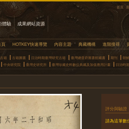
首頁
術體驗
成果網站資源
首頁
HOTKEY快速導覽
內容主題
典藏機構
進階搜尋
古籍
古籍圖書
日治時期臺灣研究古籍
臺灣總督府圖書館藏書
期刊
朝
中央研究院
臺灣史研究所
臺灣珍藏史料數位典藏及加值應用計畫
日治時
評分與驗證
請為這筆數