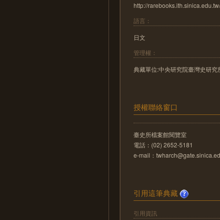
http://rarebooks.ith.sinica.edu.tw
語言：
日文
管理權：
典藏單位:中央研究院臺灣史研究
授權聯絡窗口
臺史所檔案館閱覽室
電話：(02) 2652-5181
e-mail：twharch@gate.sinica.ed
引用這筆典藏
引用資訊