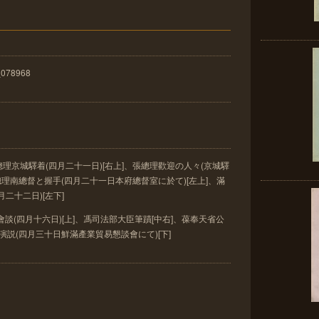
_078968
張總理京城驛着(四月二十一日)[右上]、張總理歡迎の人々(京城驛
總理南總督と握手(四月二十一日本府總督室に於て)[左上]、滿
二十二日)[左下]
談(四月十六日)[上]、馮司法部大臣筆蹟[中右]、葆奉天省公
演説(四月三十日鮮滿產業貿易懇談會にて)[下]