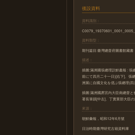
後設資料
資料識別：
C0079_19370601_0001_0005
資料類型：
期刊篇目:臺灣總督府圖書館藏書
描述：
插圖:滿洲國張總理訪鮮畵報 : 
前にて四月二十一日)[右下]、張
洲展に自國文化を偲ぶ張總理(四月
插圖:滿洲國凞宮內大臣南總督と會
署長筆蹟[中左]、丁實業部大臣の
來源：
朝鮮彙報，昭和12年6月號
日治時期臺灣研究古籍資料庫