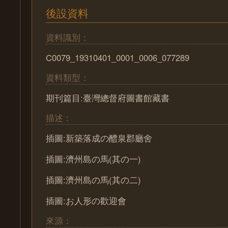
後設資料
資料識別：
C0079_19310401_0001_0006_077289
資料類型：
期刊篇目:臺灣總督府圖書館藏書
描述：
插圖:新築落成の醴泉郡廳舍
插圖:濟州島の馬(其の一)
插圖:濟州島の馬(其の二)
插圖:お人形の歡迎會
來源：