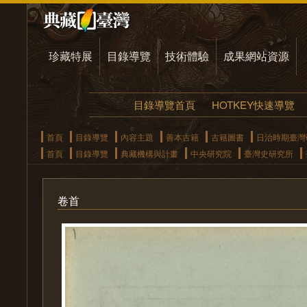
珍藏特展
目錄導覽
技術體驗
成果網站資源
目錄導覽首頁
HOTKEY快速導覽
首頁
目錄導覽
內容主題
善本古籍
古籍圖書
日治時期臺灣
首頁
目錄導覽
典藏機構與計畫
中央研究院
臺灣史研究所
卷首