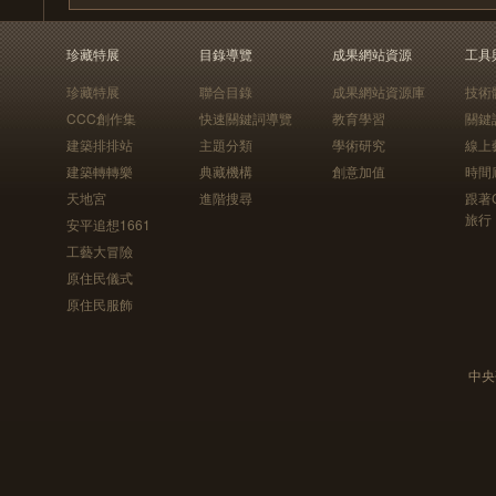
珍藏特展
目錄導覽
成果網站資源
工具
珍藏特展
聯合目錄
成果網站資源庫
技術
CCC創作集
快速關鍵詞導覽
教育學習
關鍵
建築排排站
主題分類
學術研究
線上
建築轉轉樂
典藏機構
創意加值
時間
天地宮
進階搜尋
跟著
旅行
安平追想1661
工藝大冒險
原住民儀式
原住民服飾
中央