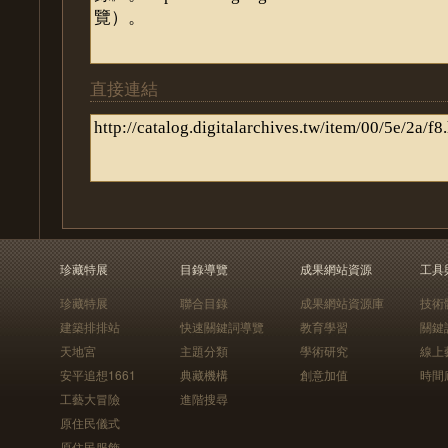
直接連結
珍藏特展
目錄導覽
成果網站資源
工具
珍藏特展
聯合目錄
成果網站資源庫
技術
建築排排站
快速關鍵詞導覽
教育學習
關鍵
天地宮
主題分類
學術研究
線上
安平追想1661
典藏機構
創意加值
時間
工藝大冒險
進階搜尋
原住民儀式
原住民服飾