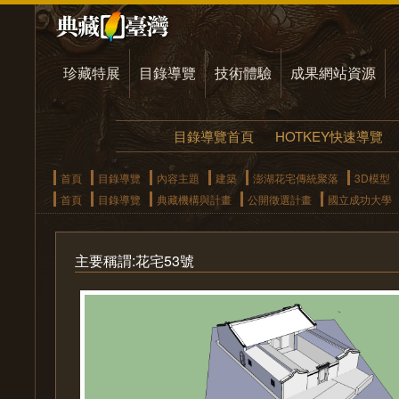
珍藏特展
目錄導覽
技術體驗
成果網站資源
目錄導覽首頁
HOTKEY快速導覽
首頁
目錄導覽
內容主題
建築
澎湖花宅傳統聚落
3D模型
首頁
目錄導覽
典藏機構與計畫
公開徵選計畫
國立成功大學
主要稱謂:花宅53號